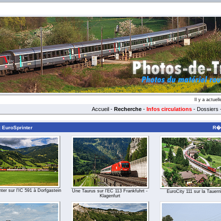
Il y a actue
Accueil
-
Recherche
-
Infos circulations
-
Dossiers
: EuroSprinter
R�s
ter sur l'IC 591 à Dorfgastein
Une Taurus sur l'EC 113 Frankfuhrt -
EuroCity 111 sur la Tauer
Klagenfurt