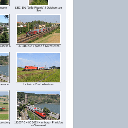
önborn
L'EC 101 "Jože Plecnik" à Gaishorn am
See
Moselle à
La 1116 202-1 passe à Kirchstetten
neurs à
Le train 415 à Ledenitzen
Ebersberg
182007-5 + IC 2023 Hamburg - Frankfurt
à Oberwesel