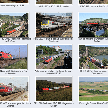
cours de rodage HLE 18
HLE 1817 + IC 2233 à Landen
L'EC 112 passe à Bad Sch
 + IC 2022 Frankfurt - Hamburg
HLE 1803 + train d'essais Welkenraedt -
Train de minerai traversant la 
à St-Goar
Oostende
Bullay
oNight 463 "Kálmán Imre" à
Acheminement dans Berlin de la rame
BR 189 287 et train de conte
Nickelsdorf
vide de l'EC45
Oberwesel
IC 620 entre en gare de Lisboa
BR 1016 004 avec l'EC 112 Klagenfurt -
L'EuroNight "Hans Albers" à 
Oriente
Siegen