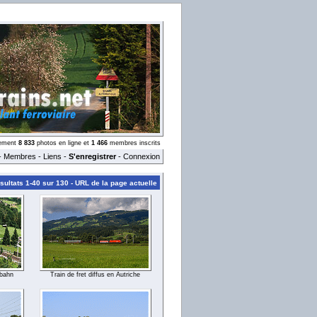
llement
8 833
photos en ligne et
1 466
membres inscrits
-
Membres
-
Liens
-
S'enregistrer
-
Connexion
ultats 1-40 sur 130 -
URL de la page actuelle
nbahn
Train de fret diffus en Autriche