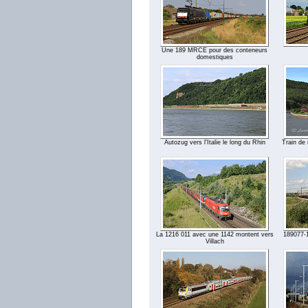
Une 189 MRCE pour des conteneurs
domestiques
Autozug vers l'Italie le long du Rhin
Train de 
La 1216 011 avec une 1142 montent vers
189077-1
Villach