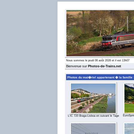
Nous sommes le jeudi 06 août 2026 et il est 13h07
Bienvenue sur
Photos-de-Trains.net
Photos du mat�riel appartenant � la famille 
EuroSprin
L'IC 720 Braga-Lisboa en suivant le Tage