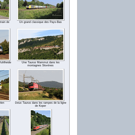
train de
Un grand classique des Pays-Bas
Wuhlheide
Une Taurus Mammut dans les
montagnes Slovènes
elen
Deux Taurus dans les rampes de la ligne
de Koper