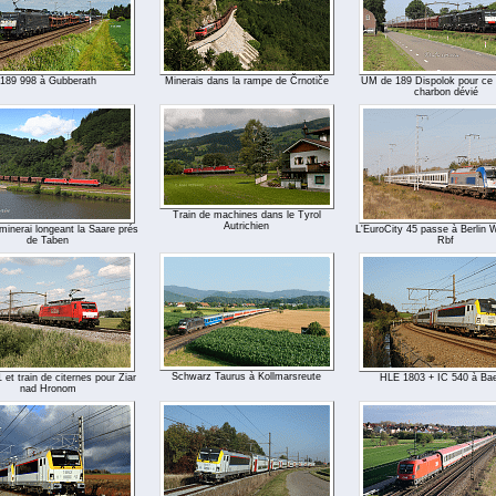
189 998 à Gubberath
Minerais dans la rampe de Črnotiče
UM de 189 Dispolok pour ce 
charbon dévié
Train de machines dans le Tyrol
Autrichien
minerai longeant la Saare prés
L'EuroCity 45 passe à Berlin 
de Taben
Rbf
Schwarz Taurus à Kollmarsreute
 et train de citernes pour Ziar
HLE 1803 + IC 540 à Ba
nad Hronom