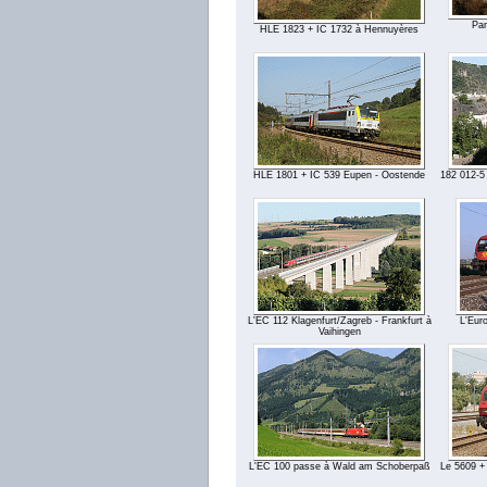
Par
HLE 1823 + IC 1732 à Hennuyères
HLE 1801 + IC 539 Eupen - Oostende
182 012-5
L'EC 112 Klagenfurt/Zagreb - Frankfurt à
L'Eur
Vaihingen
L'EC 100 passe à Wald am Schoberpaß
Le 5609 + 