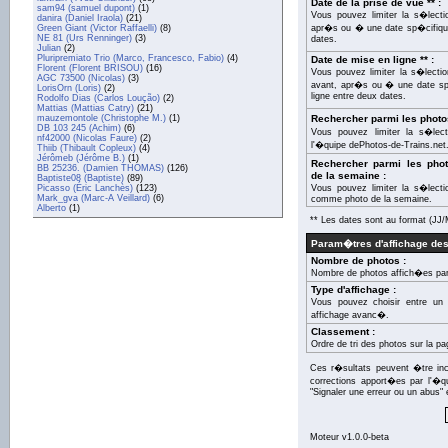
Date de la prise de vue ** :
sam94 (samuel dupont)
(1)
Vous pouvez limiter la s�lecti
danira (Daniel Iraola)
(21)
Green Giant (Victor Raffaelli)
(8)
apr�s ou � une date sp�cifique
NE 81 (Urs Renninger)
(3)
dates.
Julian
(2)
Pluripremiato Trio (Marco, Francesco, Fabio)
(4)
Date de mise en ligne ** :
Florent (Florent BRISOU)
(16)
Vous pouvez limiter la s�lecti
AGC 73500 (Nicolas)
(3)
avant, apr�s ou � une date sp�
LorisOrn (Loris)
(2)
ligne entre deux dates.
Rodolfo Dias (Carlos Loução)
(2)
Mattias (Mattias Catry)
(21)
mauzemontole (Christophe M.)
(1)
Rechercher parmi les photo
DB 103 245 (Achim)
(6)
Vous pouvez limiter la s�lec
nf42000 (Nicolas Faure)
(2)
l'�quipe dePhotos-de-Trains.net
Thiib (Thibault Copleux)
(4)
Jérômeb (Jérôme B.)
(1)
Rechercher parmi les ph
BB 25236. (Damien THOMAS)
(126)
de la semaine :
Baptiste08 (Baptiste)
(89)
Picasso (Éric Lanchès)
(123)
Vous pouvez limiter la s�lect
Mark_gva (Marc-A Veillard)
(6)
comme photo de la semaine.
Alberto
(1)
** Les dates sont au format (J
Param�tres d'affichage des
Nombre de photos :
Nombre de photos affich�es par
Type d'affichage :
Vous pouvez choisir entre un 
affichage avanc�.
Classement :
Ordre de tri des photos sur la pa
Ces r�sultats peuvent �tre inco
corrections apport�es par l'�q
"Signaler une erreur ou un abus" 
Moteur v1.0.0-beta