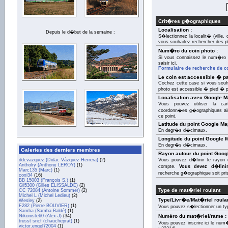
Crit�res g�ographiques
Localisation :
Depuis le d�but de la semaine :
S�lectionnez la localit� (ville
vous souhaitez rechercher des p
Num�ro du coin photo :
Si vous connaissez le num�ro 
saisir ici.
Formulaire de recherche de c
Le coin est accessible � par
Cochez cette case si vous souha
photo est accessible � pied � pa
Localisation avec Google M
Vous pouvez utiliser la c
coordonn�es g�ographiques ain
ce point.
Latitude du point Google Ma
En degr�s d�cimaux.
Longitude du point Google 
En degr�s d�cimaux.
Galeries des derniers membres
Rayon autour du point Goog
ddcvazquez (Didac Vázquez Herrera)
(2)
Vous pouvez d�finir le rayon 
Antholry (Anthony LEROY)
(1)
compte.
Vous devez d�fini
Marc135 (Marc)
(1)
recherche g�ographique soit pri
coxi34
(16)
BB 15003 (François S.)
(1)
Gil5300 (Gilles ELISSALDE)
(2)
Type de mat�riel roulant
CC 72084 (Antoine Sommer)
(2)
Michel L (Michel Ledieu)
(2)
Type/Livr�e/Mat�riel roulan
Wesley
(2)
F282 (Pierre BOUVIER)
(1)
Vous pouvez s�lectionner un ty
Samba (Samba Baldé)
(1)
Nikoniste60 (Alex J)
(34)
Numéro du mat�riel/rame :
trusst sncf (chaucheprat)
(1)
Vous pouvez inscrire ici le nu
victor.engel72004
(1)