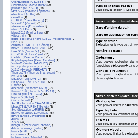
: 22214).
OrientExpress (Claudio S.)
(6)
Silviotrains83 (Silvio Duray)
(3)
Type de la rame tract�e :
jmunsch (MUNSCH)
(35)
Vous pouvez choisir le type de l
Max AGC (Maxime Espinoza)
(16)
alan56sncf (Jaffre)
(3)
carmillon
(1)
CC1800 (Charly Huberty)
(3)
Autres crit�res ferroviaires
Vincent37 (Vincent)
(25)
simone.ema (Emanuele)
(1)
Gare d'origine du train :
nilruiz (Nil Ruiz)
(8)
bjorg13012 (Marina Borg)
(27)
Gare de destination du train
videostrains
(3)
pietro_spotter42 (Pierre-Luc G. Photographies)
(2)
Type de train :
Bio21
(1)
S�lectionnez le type du train (e
chmino 31 (MEILLEY Gérard)
(3)
bb9221 (Florian MAILLARD)
(36)
Numéro de train :
Limx2255 (Arnaud V.)
(80)
CC 72006 (Lukas Prigiel)
(14)
Cadelaz (Maxime Mathon)
(1)
Op�rateur :
KGphotographies (Kévin Gondran)
(1)
Vous pouvez rechercher des t
Xavier67 (Xavier SANCHEZ)
(3)
ferroviaires s�lectionn� dans cet
ferrovipathe-passion sncb
(4)
X2216 (Gwenaël PIÉRART)
(1)
Ligne de circulation :
Thomas578 (Thomas Brecheisen)
(44)
Vous pouvez s�lectionner ic
Ferrovip'
(21)
photographi� le train.
BB15025 (Eric LANTZ)
(48)
BB 67373 (Rémi LAPEYRE)
(21)
Dorléac
(2)
alexandre (Alexandre DMR)
(22)
florian75123 (Florian MANGARD)
(57)
BB9301 (VALENT Luca)
(14)
Autres crit�res (dates, auteu
legugu35 (Michel)
(4)
Giorgio Iannelli
(1)
Photographe :
Seb31 (Sébastien CHAVANEL)
(22)
Vous pouvez limiter la s�lectio
Mistral74 (LAURENT Benoît)
(3)
Seb (Sébastien LARERE)
(55)
Type de photo :
matt66 (Matthieu Letourneau)
(8)
Vous pouvez s�lectionner un ty
bavve (Enrico Bavestrello)
(14)
Julien
(2)
Th�me :
X2727
(34)
Vous pouvez s�lectionner un t
nicogrz (Grzeskiewicz Nicolas)
(1)
Julian en voyage (Julian)
(2)
�lement visuel :
hunza (ABADIE)
(2)
Vous pouvez limiter la s�lection
coxiflowers
(1)
luxtrain (Yves Gillander)
(68)