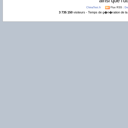
ainsi que l'ut
ChinaTest.fr
Flux RSS :
De
3 735 150
visiteurs - Temps de g�n�ration de la