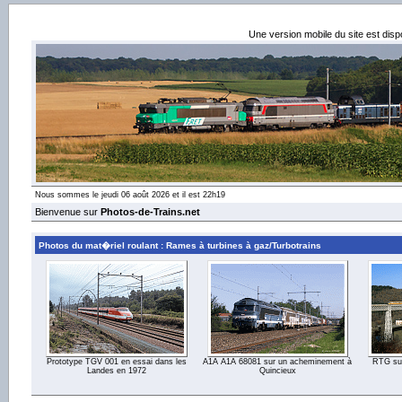
Une version mobile du site est dis
Nous sommes le jeudi 06 août 2026 et il est 22h19
Bienvenue sur
Photos-de-Trains.net
Photos du mat�riel roulant : Rames à turbines à gaz/Turbotrains
Prototype TGV 001 en essai dans les
A1A A1A 68081 sur un acheminement à
RTG sur
Landes en 1972
Quincieux