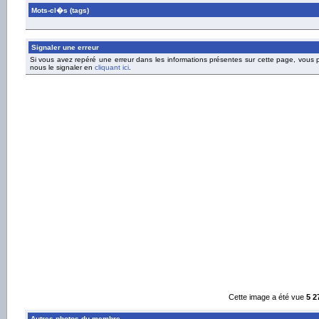
Mots-cl�s (tags)
Signaler une erreur
Si vous avez repéré une erreur dans les informations présentes sur cette page, vous
nous le signaler en
cliquant ici
.
Cette image a été vue
5 2
Autres photos du membre