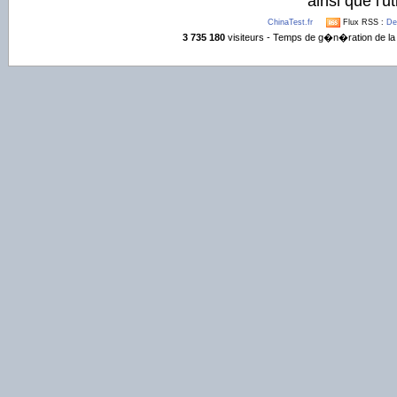
ainsi que l'ut
ChinaTest.fr
Flux RSS :
De
3 735 180
visiteurs - Temps de g�n�ration de la