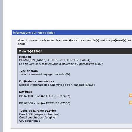
Informations sur le(s) train(s)
Vous trouverez ci-dessous les donn�es concernant le(s) train(s) pr�sent(s) sur
photo.
Train N�
725004
Relation
BRIANÇON
(14h56) ->
PARIS-AUSTERLITZ
(04h24)
Les heures sont locales (pas d'influence du param�tre GMT).
Type de train
Train de matériel voyageur à vide (W)
Op�rateurs ferroviaires
Société Nationale des Chemins de Fer Français (SNCF)
Mat�riel
BB 67400
-
Livr�e FRET
(
BB 67426
)
BB 67400
-
Livr�e FRET
(
BB 67506
)
Types de la rame tract�e
Corail BSI (sièges inclinables)
Corail couchettes d'origine
UIC couchettes