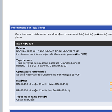
Informations sur le(s) train(s)
Vous trouverez ci-dessous les donn�es concernant le(s) train(s) pr�sent(s) sur
photo.
Train N�
3835
Relation
NANTES
(12h10) ->
BORDEAUX-SAINT-JEAN
(17h11)
Les heures sont locales (pas d'influence du param�tre GMT).
Type de train
Train de voyageurs à grand parcours (Grandes Lignes)
INTERCITÉS (IC) (à partir du 2 janvier 2012)
Op�rateurs ferroviaires
Société Nationale des Chemins de Fer Français (SNCF)
Mat�riel
BB 67400
-
Livr�e Corail+ claire
(
BB 67436
)
BB 67400
-
Livr�e Corail+ foncée
(
BB 67441
)
Types de la rame tract�e
Corail InterCités