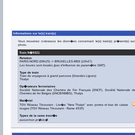
Informations sur le(s) train(s)
Vous trouverez ci-dessous les donn�es concernant le(s) train(s) pr�sent(s) sur
photo.
Train N�
9321
Relation
PARIS-NORD
(09h25) ->
BRUXELLES-MIDI
(10h47)
Les heures sont locales (pas d'influence du param�tre GMT).
Type de train
Train de voyageurs à grand parcours (Grandes Lignes)
Thalys
Op�rateurs ferroviaires
Société Nationale des Chemins de Fer Français (SNCF)
,
Société Nationale d
Chemins de fer Belges (SNCB/NMBS)
,
Thalys
Mat�riel
TGV Réseau Tricourant
-
Livr�e "New Thalys" avec portes et bas de caisse
rouges
(
TGV Réseau Tricourant - Rame 4535
)
Types de la rame tract�e
aucun/non pr�cis�