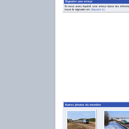
Signaler une erreur
Si vous avez repéré une erreur dans les inform
nous le signaler en
cliquant ici
.
Autres photos du membre