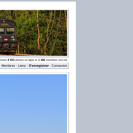
llement
8 833
photos en ligne et
1 466
membres inscrits
-
Membres
-
Liens
-
S'enregistrer
-
Connexion