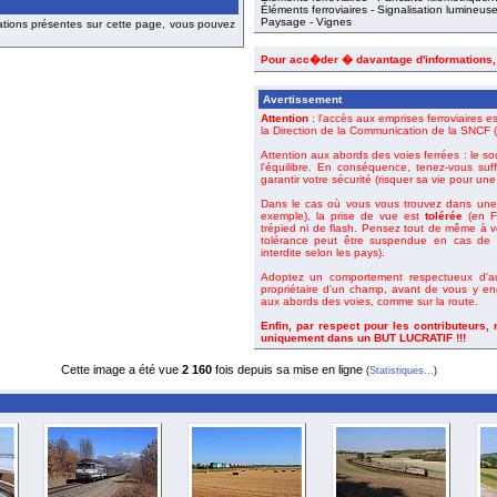
Éléments ferroviaires - Signalisation lumineus
Paysage - Vignes
ations présentes sur cette page, vous pouvez
Pour acc�der � davantage d'informations
Avertissement
Attention
: l'accès aux emprises ferroviaires es
la Direction de la Communication de la SNCF (o
Attention aux abords des voies ferrées : le so
l'équilibre. En conséquence, tenez-vous suf
garantir votre sécurité (risquer sa vie pour un
Dans le cas où vous vous trouvez dans une 
exemple), la prise de vue est
tolérée
(en Fr
trépied ni de flash. Pensez tout de même à 
tolérance peut être suspendue en cas de m
interdite selon les pays).
Adoptez un comportement respectueux d'aut
propriétaire d'un champ, avant de vous y en
aux abords des voies, comme sur la route.
Enfin, par respect pour les contributeurs,
uniquement dans un BUT LUCRATIF !!!
Cette image a été vue
2 160
fois depuis sa mise en ligne
(
Statistiques...
)