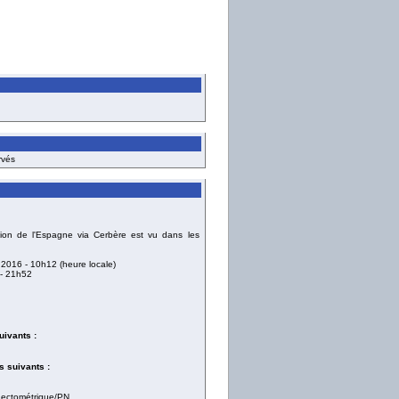
rvés
ation de l'Espagne via Cerbère est vu dans les
 2016
- 10h12 (heure locale)
- 21h52
uivants :
 suivants :
/hectométrique/PN