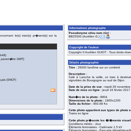
Informations photographe
Pseudonyme et/ou nom réel :
cernant le(s) train(s) pr�sent(s) sur la
BB25500 (Aurélien G.)
Copyright de l'auteur
Copyright © Aurélien GUIOT - Tous droits rése
h48)
du param�tre GMT).
Détails photographie
Titre :
26000 fantôme sur un combiné
Description :
Calé à Laroche la veille, ce train à destin
nçais (SNCF)
vignobles de Bourgogne au sud de Dijon.
Date de la prise de vue :
mardi 29 novembre
Date de mise en ligne :
jeudi 16 février 2017
Num�ro de la photo :
8804
Dimensions de la photo :
1800x1200
Taille du fichier :
993.68 Ko
Cette photo appartient aux types de photo s
Trains en ligne
Cette photo pr�sente les �l�ments visuels
Conditions météo - Jour
Éléments ferroviaires - Caténaire 1.5 kV
Éléments ferroviaires - Pancarte kilométrique