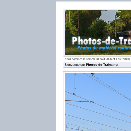
Nous sommes le samedi 08 août 2026 et il est 20h05
Bienvenue sur
Photos-de-Trains.net