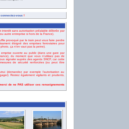
e
,
connectez-vous
!
t interdit sans autorisation préalable délivrée par
u autre entreprise si hors de la France).
uffle provoqué par le train peut vous faire perdre
fisament éloigné des emprises ferroviaires pour
e photo, ça n'en vaut pas la peine).
emprise ouverte au public (dans une gare par
ance), du moment que vous n'utilisez pas de
vous signaler auprès des agents SNCF, car cette
esures de sécurité renforcées (ou peut être
rui (demandez par exemple l'autorisation au
gager). Restez également vigilants et prudents,
 merci de ne PAS utiliser ces renseignements