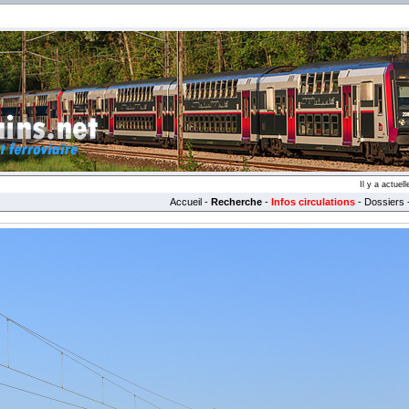
Il y a actue
Accueil
-
Recherche
-
Infos circulations
-
Dossiers