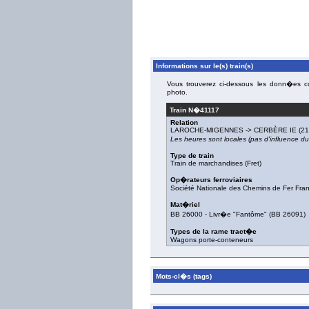
Informations sur le(s) train(s)
Vous trouverez ci-dessous les donn�es con
photo.
Train N�
41117
Relation
LAROCHE-MIGENNES
->
CERBÈRE IE
(21
Les heures sont locales (pas d'influence 
Type de train
Train de marchandises (Fret)
Op�rateurs ferroviaires
Société Nationale des Chemins de Fer Fra
Mat�riel
BB 26000
-
Livr�e "Fantôme"
(
BB 26091
)
Types de la rame tract�e
Wagons porte-conteneurs
Mots-cl�s (tags)