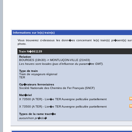
Informations sur le(s) train(s)
Vous trouverez ci-dessous les donn�es concernant le(s) train(s) pr�sent(s) sur
photo.
Train N�
861139
Relation
BOURGES
(19h30) ->
MONTLUÇON-VILLE
(21h03)
Les heures sont locales (pas d'influence du param�tre GMT).
Type de train
Train de voyageurs régional
TER
Op�rateurs ferroviaires
Société Nationale des Chemins de Fer Français (SNCF)
Mat�riel
X 73500 (A TER)
-
Livr�e TER Auvergne pelliculée partiellement
X 73500 (A TER)
-
Livr�e TER Auvergne pelliculée partiellement
Types de la rame tract�e
aucun/non pr�cis�