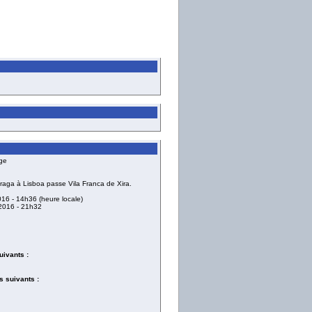
ge
Braga à Lisboa passe Vila Franca de Xira.
016
- 14h36 (heure locale)
2016
- 21h32
uivants :
 suivants :