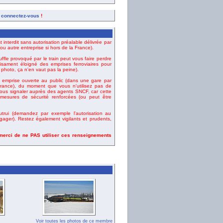
,
connectez-vous
!
t interdit sans autorisation préalable délivrée par
u autre entreprise si hors de la France).
uffle provoqué par le train peut vous faire perdre
fisament éloigné des emprises ferroviaires pour
e photo, ça n'en vaut pas la peine).
emprise ouverte au public (dans une gare par
ance), du moment que vous n'utilisez pas de
vous signaler auprès des agents SNCF, car cette
esures de sécurité renforcées (ou peut être
rui (demandez par exemple l'autorisation au
gager). Restez également vigilants et prudents,
 merci de ne PAS utiliser ces renseignements
Voir toutes les photos de ce membre