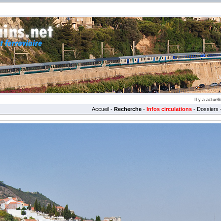
Il y a actue
Accueil
-
Recherche
-
Infos circulations
-
Dossiers