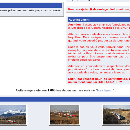
Pour acc�der � davantage d'informations
ations présentes sur cette page, vous pouvez
Avertissement
Attention
: l'accès aux emprises ferroviaires es
la Direction de la Communication de la SNCF (o
Attention aux abords des voies ferrées : le so
l'équilibre. En conséquence, tenez-vous suf
garantir votre sécurité (risquer sa vie pour un
Dans le cas où vous vous trouvez dans une 
exemple), la prise de vue est
tolérée
(en Fr
trépied ni de flash. Pensez tout de même à 
tolérance peut être suspendue en cas de m
interdite selon les pays).
Adoptez un comportement respectueux d'aut
propriétaire d'un champ, avant de vous y en
aux abords des voies, comme sur la route.
Enfin, par respect pour les contributeurs,
uniquement dans un BUT LUCRATIF !!!
Cette image a été vue
1 665
fois depuis sa mise en ligne
(
Statistiques...
)