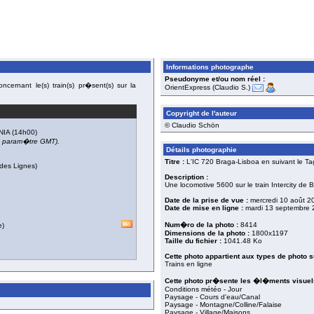
Informations photographe
Pseudonyme et/ou nom réel :
cernant le(s) train(s) pr�sent(s) sur la
OrientExpress (Claudio S.)
Copyright de l'auteur
© Claudio Schön
NIA
(14h00)
du param�tre GMT).
Détails photographie
Titre :
L'IC 720 Braga-Lisboa en suivant le Ta
des Lignes)
Description :
Une locomotive 5600 sur le train Intercity de 
Date de la prise de vue :
mercredi 10 août 2
Date de mise en ligne :
mardi 13 septembre 
Num�ro de la photo :
8414
e)
Dimensions de la photo :
1800x1197
Taille du fichier :
1041.48 Ko
Cette photo appartient aux types de photo s
Trains en ligne
Cette photo pr�sente les �l�ments visuels
Conditions météo - Jour
Paysage - Cours d'eau/Canal
Paysage - Montagne/Colline/Falaise
Paysage - Village/Maisons