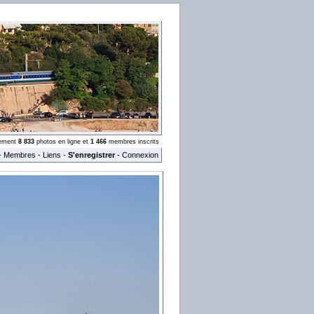
llement
8 833
photos en ligne et
1 466
membres inscrits
-
Membres
-
Liens
-
S'enregistrer
-
Connexion