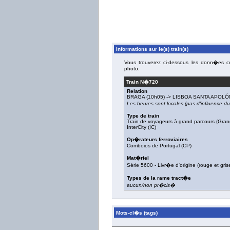
Informations sur le(s) train(s)
Vous trouverez ci-dessous les donn�es con
photo.
Train N�
720
Relation
BRAGA
(10h05) ->
LISBOA SANTA APOLÓ
Les heures sont locales (pas d'influence 
Type de train
Train de voyageurs à grand parcours (Gran
InterCity (IC)
Op�rateurs ferroviaires
Comboios de Portugal (CP)
Mat�riel
Série 5600
-
Livr�e d'origine (rouge et gris
Types de la rame tract�e
aucun/non pr�cis�
Mots-cl�s (tags)