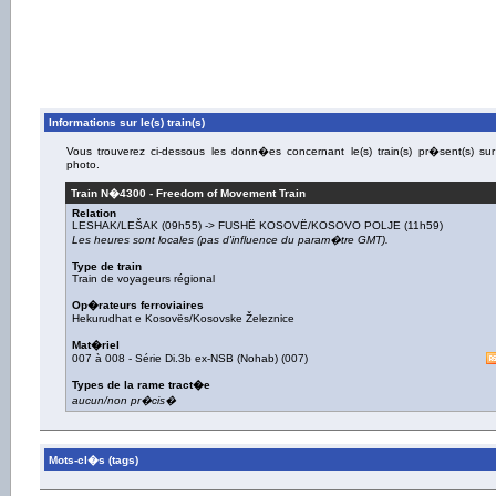
Informations sur le(s) train(s)
Vous trouverez ci-dessous les donn�es concernant le(s) train(s) pr�sent(s) sur
photo.
Train N�
4300
-
Freedom of Movement Train
Relation
LESHAK/LEŠAK
(09h55) ->
FUSHË KOSOVË/KOSOVO POLJE
(11h59)
Les heures sont locales (pas d'influence du param�tre GMT).
Type de train
Train de voyageurs régional
Op�rateurs ferroviaires
Hekurudhat e Kosovës/Kosovske Železnice
Mat�riel
007 à 008 - Série Di.3b ex-NSB (Nohab)
(
007
)
Types de la rame tract�e
aucun/non pr�cis�
Mots-cl�s (tags)