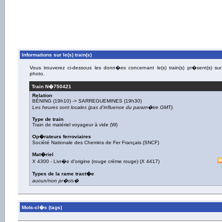
Informations sur le(s) train(s)
Vous trouverez ci-dessous les donn�es concernant le(s) train(s) pr�sent(s) sur
photo.
Train N�
750421
Relation
BÉNING
(19h10) ->
SARREGUEMINES
(19h30)
Les heures sont locales (pas d'influence du param�tre GMT).
Type de train
Train de matériel voyageur à vide (W)
Op�rateurs ferroviaires
Société Nationale des Chemins de Fer Français (SNCF)
Mat�riel
X 4300
-
Livr�e d'origine (rouge crème rouge)
(
X 4417
)
Types de la rame tract�e
aucun/non pr�cis�
Mots-cl�s (tags)