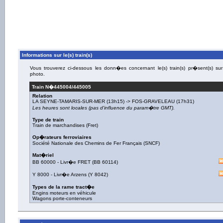
Informations sur le(s) train(s)
Vous trouverez ci-dessous les donn�es concernant le(s) train(s) pr�sent(s) sur
photo.
Train N�
445004/445005
Relation
LA SEYNE-TAMARIS-SUR-MER
(13h15) ->
FOS-GRAVELEAU
(17h31)
Les heures sont locales (pas d'influence du param�tre GMT).
Type de train
Train de marchandises (Fret)
Op�rateurs ferroviaires
Société Nationale des Chemins de Fer Français (SNCF)
Mat�riel
BB 60000
-
Livr�e FRET
(
BB 60114
)
Y 8000
-
Livr�e Arzens
(
Y 8042
)
Types de la rame tract�e
Engins moteurs en véhicule
Wagons porte-conteneurs