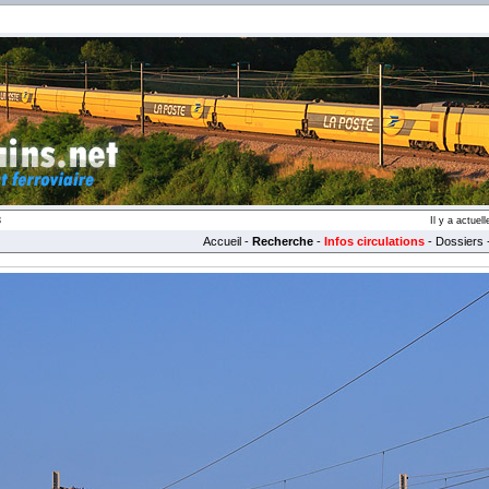
3
Il y a actue
Accueil
-
Recherche
-
Infos circulations
-
Dossiers