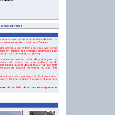
,
connectez-vous
!
t interdit sans autorisation préalable délivrée par
u autre entreprise si hors de la France).
uffle provoqué par le train peut vous faire perdre
fisament éloigné des emprises ferroviaires pour
e photo, ça n'en vaut pas la peine).
emprise ouverte au public (dans une gare par
ance), du moment que vous n'utilisez pas de
vous signaler auprès des agents SNCF, car cette
esures de sécurité renforcées (ou peut être
rui (demandez par exemple l'autorisation au
gager). Restez également vigilants et prudents,
 merci de ne PAS utiliser ces renseignements