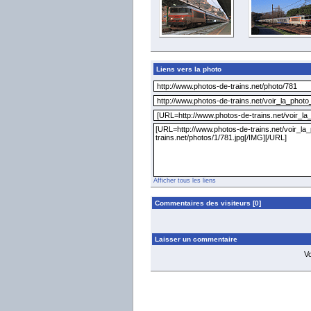
Liens vers la photo
Afficher tous les liens
Commentaires des visiteurs [0]
Laisser un commentaire
V