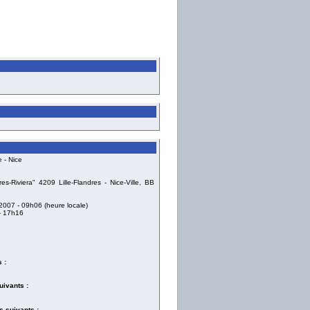
 - Nice
-Riviera" 4209 Lille-Flandres - Nice-Ville, BB
 2007
- 09h06 (heure locale)
- 17h16
 :
uivants :
 suivants :