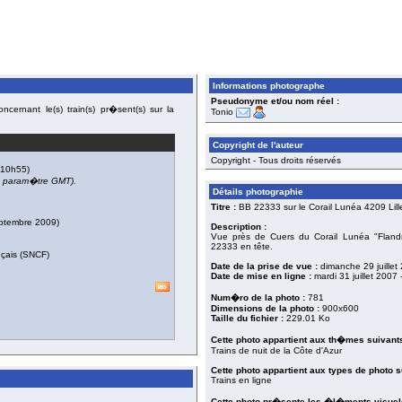
Informations photographe
Pseudonyme et/ou nom réel :
cernant le(s) train(s) pr�sent(s) sur la
Tonio
Copyright de l'auteur
Copyright - Tous droits réservés
10h55)
du param�tre GMT).
Détails photographie
Titre :
BB 22333 sur le Corail Lunéa 4209 Lille
eptembre 2009)
Description :
Vue près de Cuers du Corail Lunéa "Flandres
22333 en tête.
nçais (SNCF)
Date de la prise de vue :
dimanche 29 juillet
Date de mise en ligne :
mardi 31 juillet 2007
Num�ro de la photo :
781
Dimensions de la photo :
900x600
Taille du fichier :
229.01 Ko
Cette photo appartient aux
th�mes
suivants
Trains de nuit de la Côte d'Azur
Cette photo appartient aux types de photo s
Trains en ligne
Cette photo pr�sente les �l�ments visuels