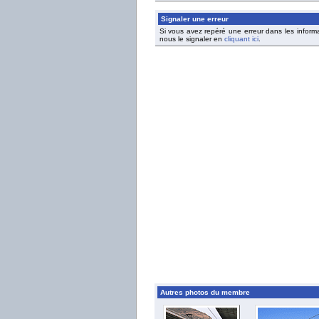
Signaler une erreur
Si vous avez repéré une erreur dans les inform
nous le signaler en
cliquant ici
.
Autres photos du membre