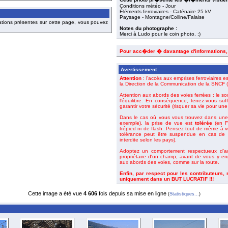
Conditions météo - Jour
Éléments ferroviaires - Caténaire 25 kV
Paysage - Montagne/Colline/Falaise
ations présentes sur cette page, vous pouvez
Notes du photographe :
Merci à Ludo pour le coin photo. ;)
Pour acc�der � davantage d'informations
Avertissement
Attention
: l'accès aux emprises ferroviaires es
la Direction de la Communication de la SNCF (o
Attention aux abords des voies ferrées : le so
l'équilibre. En conséquence, tenez-vous suf
garantir votre sécurité (risquer sa vie pour un
Dans le cas où vous vous trouvez dans une 
exemple), la prise de vue est
tolérée
(en Fr
trépied ni de flash. Pensez tout de même à 
tolérance peut être suspendue en cas de m
interdite selon les pays).
Adoptez un comportement respectueux d'aut
propriétaire d'un champ, avant de vous y en
aux abords des voies, comme sur la route.
Enfin, par respect pour les contributeurs,
uniquement dans un BUT LUCRATIF !!!
Cette image a été vue
4 606
fois depuis sa mise en ligne
(
Statistiques...
)