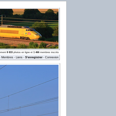
llement
8 833
photos en ligne et
1 466
membres inscrits
-
Membres
-
Liens
-
S'enregistrer
-
Connexion