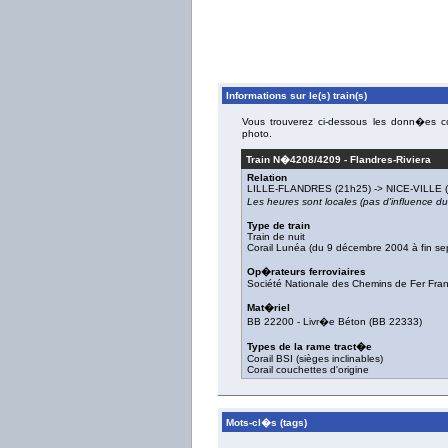
Informations sur le(s) train(s)
Vous trouverez ci-dessous les donn�es con
photo.
Train N�
4208/4209
-
Flandres-Riviera
Relation
LILLE-FLANDRES
(21h25) ->
NICE-VILLE
(
Les heures sont locales (pas d'influence 
Type de train
Train de nuit
Corail Lunéa (du 9 décembre 2004 à fin s
Op�rateurs ferroviaires
Société Nationale des Chemins de Fer Fra
Mat�riel
BB 22200
-
Livr�e Béton
(
BB 22333
)
Types de la rame tract�e
Corail BSI (sièges inclinables)
Corail couchettes d'origine
Mots-cl�s (tags)