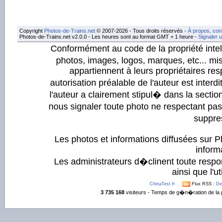
Copyright
Photos-de-Trains.net
© 2007-2026 - Tous droits réservés -
À propos, con
Photos-de-Trains.net v2.0.0 - Les heures sont au format GMT + 1 heure -
Signaler 
Conformément au code de la propriété intell
photos, images, logos, marques, etc... mis
appartiennent à leurs propriétaires resp
autorisation préalable de l'auteur est inter
l'auteur a clairement stipul� dans la section
nous signaler toute photo ne respectant pa
suppre
Les photos et informations diffusées sur P
informa
Les administrateurs d�clinent toute respo
ainsi que l'ut
ChinaTest.fr
Flux RSS :
De
3 735 168
visiteurs - Temps de g�n�ration de la 