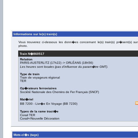
Informations sur le(s) train(s)
Vous trouverez ci-dessous les donn�es concernant le(s) train(s) pr�sent(s) sur
photo.
Train N�
860517
Relation
PARIS-AUSTERLITZ
(17h22) ->
ORLÉANS
(18h56)
Les heures sont locales (pas d'influence du param�tre GMT).
Type de train
Train de voyageurs régional
TER
Op�rateurs ferroviaires
Société Nationale des Chemins de Fer Français (SNCF)
Mat�riel
BB 7200
-
Livr�e En Voyage
(
BB 7230
)
Types de la rame tract�e
Corail TER
Corail+/Nouvelle Décoration
Mots-cl�s (tags)