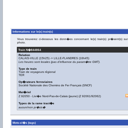
Informations sur le(s) train(s)
Vous trouverez ci-dessous les donn�es concernant le(s) train(s) pr�sent(s) sur
photo.
Train N�
844864
Relation
CALAIS-VILLE
(15h25) ->
LILLE-FLANDRES
(16h45)
Les heures sont locales (pas d'influence du param�tre GMT).
Type de train
Train de voyageurs régional
TER
Op�rateurs ferroviaires
Société Nationale des Chemins de Fer Français (SNCF)
Mat�riel
Z 92050
-
Livr�e Nord-Pas-de-Calais (jaune)
(
Z 92061/92062
)
Types de la rame tract�e
aucun/non pr�cis�
Mots-cl�s (tags)