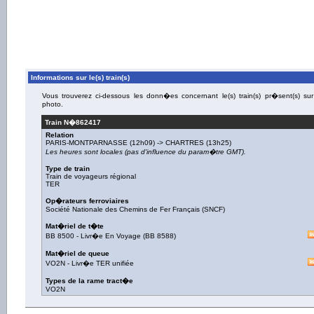
Informations sur le(s) train(s)
Vous trouverez ci-dessous les donn�es concernant le(s) train(s) pr�sent(s) sur
photo.
Train N�
862417
Relation
PARIS-MONTPARNASSE
(12h09) ->
CHARTRES
(13h25)
Les heures sont locales (pas d'influence du param�tre GMT).
Type de train
Train de voyageurs régional
TER
Op�rateurs ferroviaires
Société Nationale des Chemins de Fer Français (SNCF)
Mat�riel de t�te
BB 8500
-
Livr�e En Voyage
(
BB 8588
)
Mat�riel de queue
VO2N
-
Livr�e TER unifiée
Types de la rame tract�e
VO2N