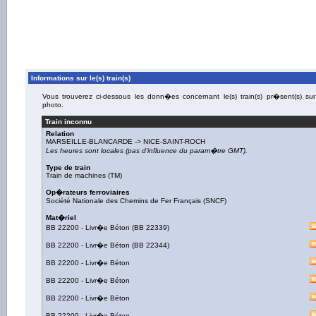
Informations sur le(s) train(s)
Vous trouverez ci-dessous les donn�es concernant le(s) train(s) pr�sent(s) sur
photo.
Train inconnu
Relation
MARSEILLE-BLANCARDE
->
NICE-SAINT-ROCH
Les heures sont locales (pas d'influence du param�tre GMT).
Type de train
Train de machines (TM)
Op�rateurs ferroviaires
Société Nationale des Chemins de Fer Français (SNCF)
Mat�riel
BB 22200
-
Livr�e Béton
(
BB 22339
)
BB 22200
-
Livr�e Béton
(
BB 22344
)
BB 22200
-
Livr�e Béton
BB 22200
-
Livr�e Béton
BB 22200
-
Livr�e Béton
BB 22200
-
Livr�e Béton