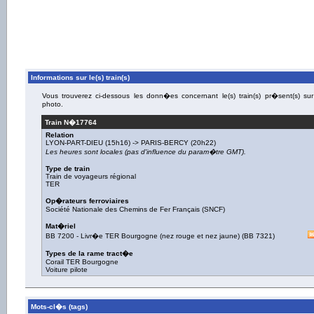
Informations sur le(s) train(s)
Vous trouverez ci-dessous les donn�es concernant le(s) train(s) pr�sent(s) sur
photo.
Train N�
17764
Relation
LYON-PART-DIEU
(15h16) ->
PARIS-BERCY
(20h22)
Les heures sont locales (pas d'influence du param�tre GMT).
Type de train
Train de voyageurs régional
TER
Op�rateurs ferroviaires
Société Nationale des Chemins de Fer Français (SNCF)
Mat�riel
BB 7200
-
Livr�e TER Bourgogne (nez rouge et nez jaune)
(
BB 7321
)
Types de la rame tract�e
Corail TER Bourgogne
Voiture pilote
Mots-cl�s (tags)