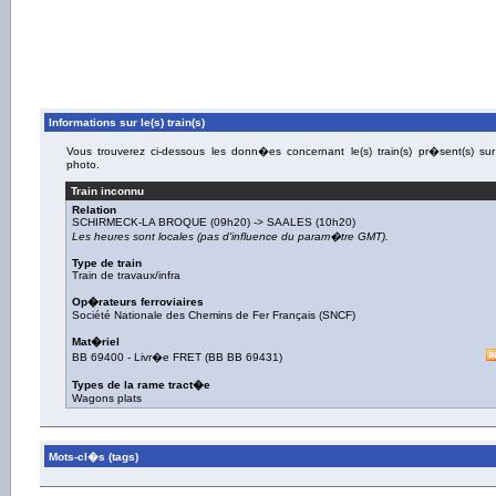
Informations sur le(s) train(s)
Vous trouverez ci-dessous les donn�es concernant le(s) train(s) pr�sent(s) sur
photo.
Train inconnu
Relation
SCHIRMECK-LA BROQUE
(09h20) ->
SAALES
(10h20)
Les heures sont locales (pas d'influence du param�tre GMT).
Type de train
Train de travaux/infra
Op�rateurs ferroviaires
Société Nationale des Chemins de Fer Français (SNCF)
Mat�riel
BB 69400
-
Livr�e FRET
(
BB BB 69431
)
Types de la rame tract�e
Wagons plats
Mots-cl�s (tags)