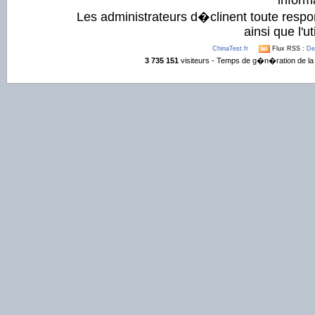
informa
Les administrateurs d�clinent toute respo
ainsi que l'ut
ChinaTest.fr
Flux RSS :
De
3 735 151
visiteurs - Temps de g�n�ration de la