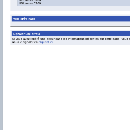
UIC vertes C160
USI vertes C160
Mots-cl�s (tags)
Signaler une erreur
Si vous avez repéré une erreur dans les informations présentes sur cette page, vous
nous le signaler en
cliquant ici
.