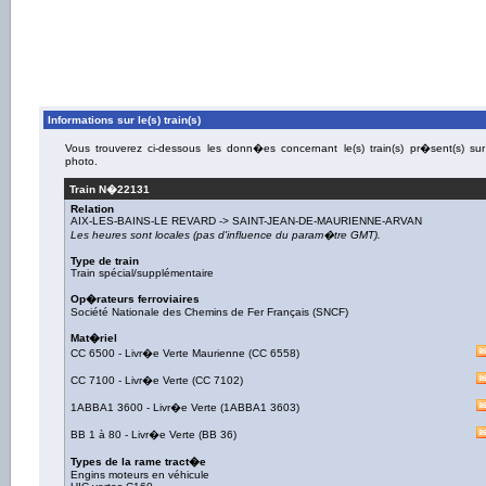
Informations sur le(s) train(s)
Vous trouverez ci-dessous les donn�es concernant le(s) train(s) pr�sent(s) sur
photo.
Train N�
22131
Relation
AIX-LES-BAINS-LE REVARD
->
SAINT-JEAN-DE-MAURIENNE-ARVAN
Les heures sont locales (pas d'influence du param�tre GMT).
Type de train
Train spécial/supplémentaire
Op�rateurs ferroviaires
Société Nationale des Chemins de Fer Français (SNCF)
Mat�riel
CC 6500
-
Livr�e Verte Maurienne
(
CC 6558
)
CC 7100
-
Livr�e Verte
(
CC 7102
)
1ABBA1 3600
-
Livr�e Verte
(
1ABBA1 3603
)
BB 1 à 80
-
Livr�e Verte
(
BB 36
)
Types de la rame tract�e
Engins moteurs en véhicule