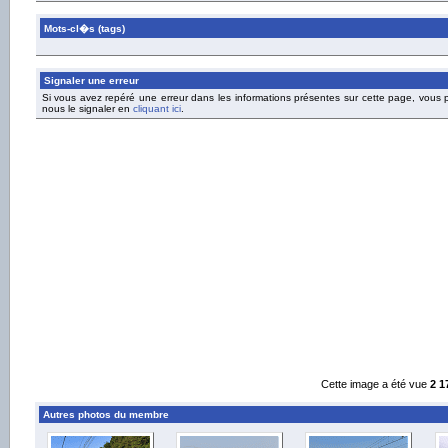
Mots-cl�s (tags)
Signaler une erreur
Si vous avez repéré une erreur dans les informations présentes sur cette page, vous
nous le signaler en
cliquant ici
.
Cette image a été vue
2 1
Autres photos du membre