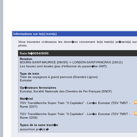
Informations sur le(s) train(s)
Vous trouverez ci-dessous les donn�es concernant le(s) train(s) pr�sent(s) sur
photo.
Train N�
9094/9095
Relation
BOURG-SAINT-MAURICE
(09h50) ->
LONDON-SAINT-PANCRAS
(16h11)
Les heures sont locales (pas d'influence du param�tre GMT).
Type de train
Train de voyageurs à grand parcours (Grandes Lignes)
Eurostar
Op�rateurs ferroviaires
Eurostar
,
Société Nationale des Chemins de Fer Français (SNCF)
Mat�riel
TGV TransManche Super Train "3 Capitales"
-
Livr�e Eurostar
(
TGV TMST -
Rame 3207
)
TGV TransManche Super Train "3 Capitales"
-
Livr�e Eurostar
(
TGV TMST -
Rame 3208
)
Types de la rame tract�e
aucun/non pr�cis�