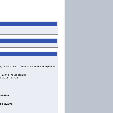
, à Mimbaste. Cette section est équipée de
- 17h46 (heure locale)
re 2013
- 17h22
uivants :
 suivants :