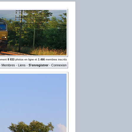
llement
8 833
photos en ligne et
1 466
membres inscrits
-
Membres
-
Liens
-
S'enregistrer
-
Connexion