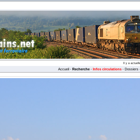
Il y a actue
Accueil
-
Recherche
-
Infos circulations
-
Dossiers