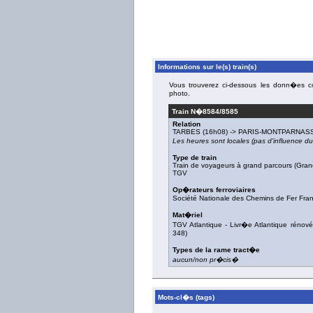
Informations sur le(s) train(s)
Vous trouverez ci-dessous les donn�es con
photo.
Train N�
8584/8585
Relation
TARBES
(16h08) ->
PARIS-MONTPARNAS
Les heures sont locales (pas d'influence 
Type de train
Train de voyageurs à grand parcours (Gran
TGV
Op�rateurs ferroviaires
Société Nationale des Chemins de Fer Fra
Mat�riel
TGV Atlantique
-
Livr�e Atlantique rénové
348
)
Types de la rame tract�e
aucun/non pr�cis�
Mots-cl�s (tags)