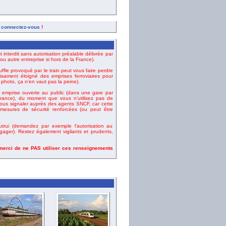
,
connectez-vous
!
t interdit sans autorisation préalable délivrée par
u autre entreprise si hors de la France).
uffle provoqué par le train peut vous faire perdre
fisament éloigné des emprises ferroviaires pour
e photo, ça n'en vaut pas la peine).
emprise ouverte au public (dans une gare par
ance), du moment que vous n'utilisez pas de
vous signaler auprès des agents SNCF, car cette
esures de sécurité renforcées (ou peut être
rui (demandez par exemple l'autorisation au
gager). Restez également vigilants et prudents,
 merci de ne PAS utiliser ces renseignements