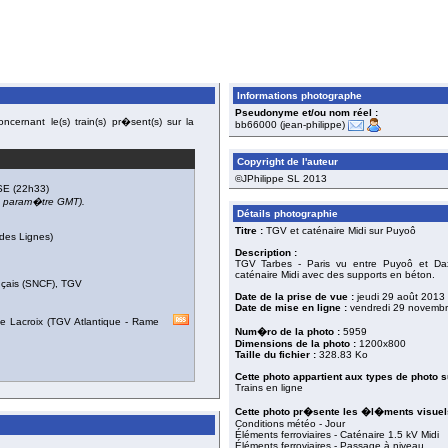
Informations photographe
Pseudonyme et/ou nom réel :
cernant le(s) train(s) pr�sent(s) sur la
bb66000 (jean-philippe)
Copyright de l'auteur
©JPhilippe SL 2013
SE
(22h33)
du param�tre GMT).
Détails photographie
Titre :
TGV et caténaire Midi sur Puyoô
des Lignes)
Description :
TGV Tarbes - Paris vu entre Puyoô et Dax
caténaire Midi avec des supports en béton.
nçais (SNCF)
,
TGV
Date de la prise de vue :
jeudi 29 août 2013
Date de mise en ligne :
vendredi 29 novemb
e Lacroix
(
TGV Atlantique - Rame
Num�ro de la photo :
5959
Dimensions de la photo :
1200x800
Taille du fichier :
328.83 Ko
Cette photo appartient aux types de photo s
Trains en ligne
Cette photo pr�sente les �l�ments visuels
Conditions météo - Jour
Éléments ferroviaires - Caténaire 1.5 kV Midi
Éléments ferroviaires - Passage à niveau