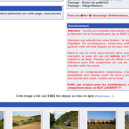
Paysage - Bottes de paille/foin
Paysage - Village/Maisons
ations présentes sur cette page, vous pouvez
Pour acc�der � davantage d'informations
Avertissement
Attention
: l'accès aux emprises ferroviaires es
la Direction de la Communication de la SNCF (o
Attention aux abords des voies ferrées : le so
l'équilibre. En conséquence, tenez-vous suf
garantir votre sécurité (risquer sa vie pour un
Dans le cas où vous vous trouvez dans une 
exemple), la prise de vue est
tolérée
(en Fr
trépied ni de flash. Pensez tout de même à 
tolérance peut être suspendue en cas de m
interdite selon les pays).
Adoptez un comportement respectueux d'aut
propriétaire d'un champ, avant de vous y en
aux abords des voies, comme sur la route.
Enfin, par respect pour les contributeurs,
uniquement dans un BUT LUCRATIF !!!
Cette image a été vue
3 021
fois depuis sa mise en ligne
(
Statistiques...
)