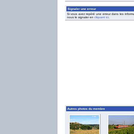
Signaler une erreur
Si vous avez repéré une erreur dans les inform
nous le signaler en
cliquant ici
.
Autres photos du membre