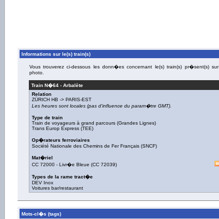
Informations sur le(s) train(s)
Vous trouverez ci-dessous les donn�es concernant le(s) train(s) pr�sent(s) sur
photo.
Train N�
64
-
Arbalète
Relation
ZÜRICH HB
->
PARIS-EST
Les heures sont locales (pas d'influence du param�tre GMT).
Type de train
Train de voyageurs à grand parcours (Grandes Lignes)
Trans Europ Express (TEE)
Op�rateurs ferroviaires
Société Nationale des Chemins de Fer Français (SNCF)
Mat�riel
CC 72000
-
Livr�e Bleue
(
CC 72039
)
Types de la rame tract�e
DEV Inox
Voitures bar/restaurant
Mots-cl�s (tags)