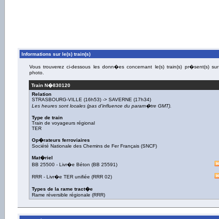
Informations sur le(s) train(s)
Vous trouverez ci-dessous les donn�es concernant le(s) train(s) pr�sent(s) sur
photo.
Train N�
830120
Relation
STRASBOURG-VILLE
(16h53) ->
SAVERNE
(17h34)
Les heures sont locales (pas d'influence du param�tre GMT).
Type de train
Train de voyageurs régional
TER
Op�rateurs ferroviaires
Société Nationale des Chemins de Fer Français (SNCF)
Mat�riel
BB 25500
-
Livr�e Béton
(
BB 25591
)
RRR
-
Livr�e TER unifiée
(
RRR 02
)
Types de la rame tract�e
Rame réversible régionale (RRR)