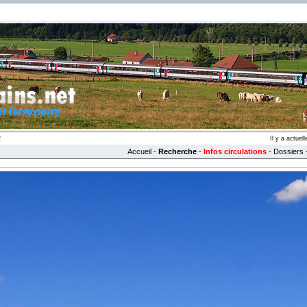
2
Il y a actue
Accueil
-
Recherche
-
Infos circulations
-
Dossiers