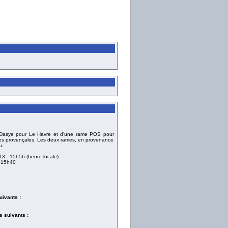
asye pour Le Havre et d'une rame POS pour
lines provençales. Les deux rames, en provenance
u.
13
- 15h56 (heure locale)
 15h40
uivants :
 suivants :