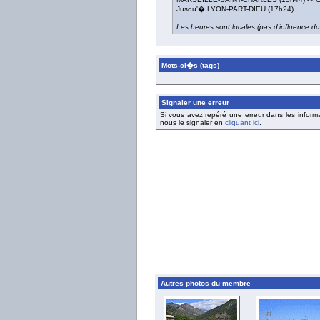
Jusqu'� LYON-PART-DIEU (17h24)
Les heures sont locales (pas d'influence 
Mots-cl�s (tags)
Signaler une erreur
Si vous avez repéré une erreur dans les inform
nous le signaler en
cliquant ici
.
Autres photos du membre