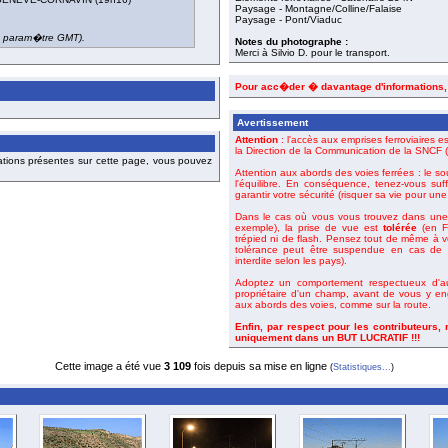
Paysage - Montagne/Colline/Falaise
Paysage - Pont/Viaduc
du param�tre GMT).
Notes du photographe :
Merci à Silvio D. pour le transport.
Pour acc�der � davantage d'informations
Avertissement
Attention
: l'accès aux emprises ferroviaires es
la Direction de la Communication de la SNCF (o
ations présentes sur cette page, vous pouvez
Attention aux abords des voies ferrées : le so
l'équilibre. En conséquence, tenez-vous suf
garantir votre sécurité (risquer sa vie pour un
Dans le cas où vous vous trouvez dans une 
exemple), la prise de vue est
tolérée
(en Fr
trépied ni de flash. Pensez tout de même à 
tolérance peut être suspendue en cas de m
interdite selon les pays).
Adoptez un comportement respectueux d'aut
propriétaire d'un champ, avant de vous y en
aux abords des voies, comme sur la route.
Enfin, par respect pour les contributeurs,
uniquement dans un BUT LUCRATIF !!!
Cette image a été vue
3 109
fois depuis sa mise en ligne
(
Statistiques...
)