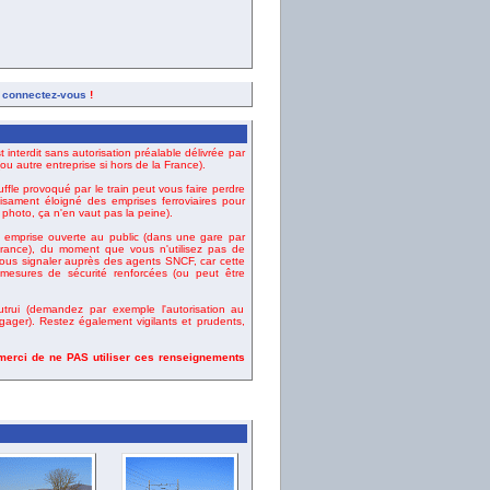
,
connectez-vous
!
t interdit sans autorisation préalable délivrée par
u autre entreprise si hors de la France).
uffle provoqué par le train peut vous faire perdre
fisament éloigné des emprises ferroviaires pour
e photo, ça n'en vaut pas la peine).
emprise ouverte au public (dans une gare par
ance), du moment que vous n'utilisez pas de
vous signaler auprès des agents SNCF, car cette
esures de sécurité renforcées (ou peut être
rui (demandez par exemple l'autorisation au
gager). Restez également vigilants et prudents,
 merci de ne PAS utiliser ces renseignements