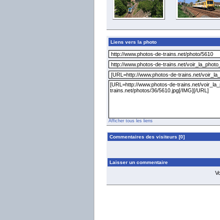
Liens vers la photo
Afficher tous les liens
Commentaires des visiteurs [0]
Laisser un commentaire
V