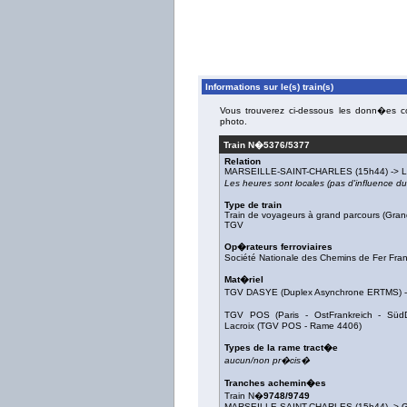
Informations sur le(s) train(s)
Vous trouverez ci-dessous les donn�es con
photo.
Train N�
5376/5377
Relation
MARSEILLE-SAINT-CHARLES
(15h44) ->
Les heures sont locales (pas d'influence 
Type de train
Train de voyageurs à grand parcours (Gran
TGV
Op�rateurs ferroviaires
Société Nationale des Chemins de Fer Fra
Mat�riel
TGV DASYE (Duplex Asynchrone ERTMS)
TGV POS (Paris - OstFrankreich - SüdD
Lacroix
(
TGV POS - Rame 4406
)
Types de la rame tract�e
aucun/non pr�cis�
Tranches achemin�es
Train N�
9748/9749
MARSEILLE-SAINT-CHARLES
(15h44) ->