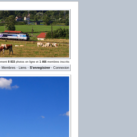
llement
8 833
photos en ligne et
1 466
membres inscrits
-
Membres
-
Liens
-
S'enregistrer
-
Connexion