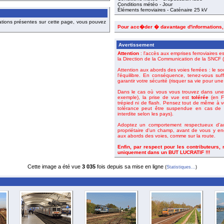
Conditions météo - Jour
Éléments ferroviaires - Caténaire 25 kV
ations présentes sur cette page, vous pouvez
Pour acc�der � davantage d'informations
Avertissement
Attention
: l'accès aux emprises ferroviaires es
la Direction de la Communication de la SNCF (o
Attention aux abords des voies ferrées : le so
l'équilibre. En conséquence, tenez-vous suf
garantir votre sécurité (risquer sa vie pour un
Dans le cas où vous vous trouvez dans une 
exemple), la prise de vue est
tolérée
(en Fr
trépied ni de flash. Pensez tout de même à 
tolérance peut être suspendue en cas de m
interdite selon les pays).
Adoptez un comportement respectueux d'aut
propriétaire d'un champ, avant de vous y en
aux abords des voies, comme sur la route.
Enfin, par respect pour les contributeurs,
uniquement dans un BUT LUCRATIF !!!
Cette image a été vue
3 035
fois depuis sa mise en ligne
(
Statistiques...
)