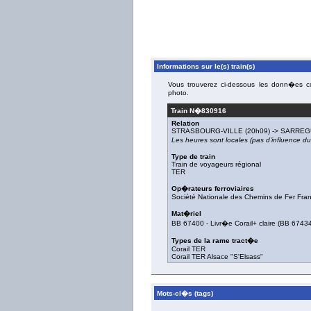
Informations sur le(s) train(s)
Vous trouverez ci-dessous les donn�es con
photo.
Train N�
830916
Relation
STRASBOURG-VILLE
(20h09) ->
SARREG
Les heures sont locales (pas d'influence 
Type de train
Train de voyageurs régional
TER
Op�rateurs ferroviaires
Société Nationale des Chemins de Fer Fra
Mat�riel
BB 67400
-
Livr�e Corail+ claire
(
BB 6743
Types de la rame tract�e
Corail TER
Corail TER Alsace "S'Elsass"
Mots-cl�s (tags)