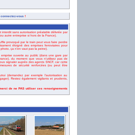
,
connectez-vous
!
t interdit sans autorisation préalable délivrée par
u autre entreprise si hors de la France).
uffle provoqué par le train peut vous faire perdre
fisament éloigné des emprises ferroviaires pour
e photo, ça n'en vaut pas la peine).
emprise ouverte au public (dans une gare par
ance), du moment que vous n'utilisez pas de
vous signaler auprès des agents SNCF, car cette
esures de sécurité renforcées (ou peut être
rui (demandez par exemple l'autorisation au
gager). Restez également vigilants et prudents,
 merci de ne PAS utiliser ces renseignements