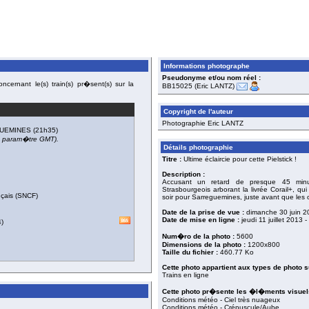
Informations photographe
Pseudonyme et/ou nom réel :
cernant le(s) train(s) pr�sent(s) sur la
BB15025 (Eric LANTZ)
Copyright de l'auteur
Photographie Eric LANTZ
UEMINES
(21h35)
du param�tre GMT).
Détails photographie
Titre :
Ultime éclaircie pour cette Pielstick !
Description :
Accusant un retard de presque 45 minut
Strasbourgeois arborant la livrée Corail+, q
nçais (SNCF)
soir pour Sarreguemines, juste avant que les
Date de la prise de vue :
dimanche 30 juin 2
Date de mise en ligne :
jeudi 11 juillet 2013
-
4
)
Num�ro de la photo :
5600
Dimensions de la photo :
1200x800
Taille du fichier :
460.77 Ko
Cette photo appartient aux types de photo s
Trains en ligne
Cette photo pr�sente les �l�ments visuels
Conditions météo - Ciel très nuageux
Conditions météo - Crépuscule/Aube