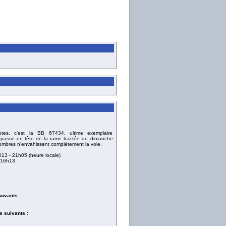
es, c'est la BB 67434, ultime exemplaire
ui passe en tête de la rame tractée du dimanche
 ombres n'envahissent complètement la voie.
013
- 21h05 (heure locale)
 16h13
uivants :
 suivants :