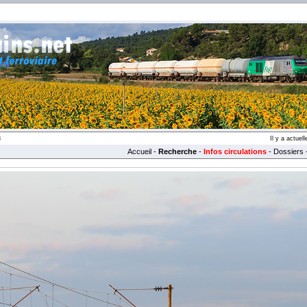
8
Il y a actue
Accueil
-
Recherche
-
Infos circulations
-
Dossiers