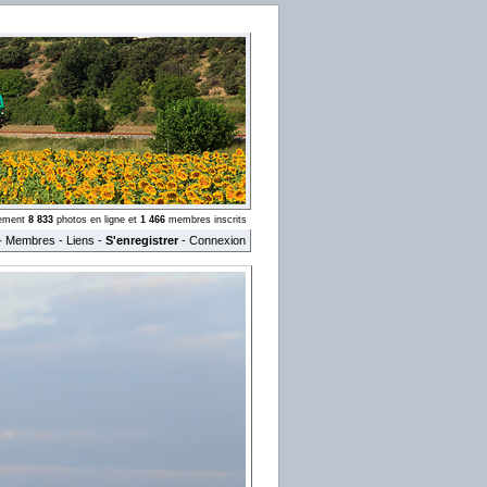
llement
8 833
photos en ligne et
1 466
membres inscrits
-
Membres
-
Liens
-
S'enregistrer
-
Connexion