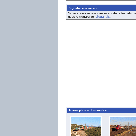
Signaler une erreur
Si vous avez repéré une erreur dans les inform
nous le signaler en
cliquant ici
.
Autres photos du membre