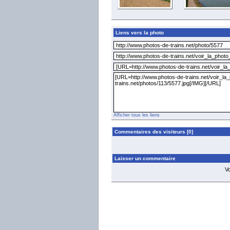
Liens vers la photo
Afficher tous les liens
Commentaires des visiteurs [0]
Laisser un commentaire
V