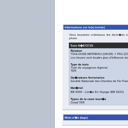
Informations sur le(s) train(s)
Vous trouverez ci-dessous les donn�es con
photo.
Train N�
872725
Relation
TOULOUSE-MATABIAU
(19h39) ->
PAU
(22
Les heures sont locales (pas d'influence 
Type de train
Train de voyageurs régional
TER
Op�rateurs ferroviaires
Société Nationale des Chemins de Fer Fra
Mat�riel
BB 9300
-
Livr�e En Voyage
(
BB 9322
)
Types de la rame tract�e
Corail TER
Mots-cl�s (tags)