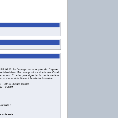
la BB 9322 En Voyage est vue près de Capens.
use-Matabiau - Pau composé de 4 voitures Corail
labeur. En effet juin signa la fin de la carrière
, d'une série fidèle à l'étoile toulousaine.
3
- 20h13 (heure locale)
013
- 00h59
uivants :
 suivants :