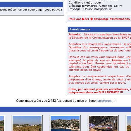
Conditions météo - Jour
Éléments ferroviaires - Caténaire 1.5 kV
Paysage - Fleurs/Champs fleuris
ations présentes sur cette page, vous pouvez
Pour acc�der � davantage d'informations
Avertissement
Attention
: l'accès aux emprises ferroviaires es
la Direction de la Communication de la SNCF (o
Attention aux abords des voies ferrées : le so
l'équilibre. En conséquence, tenez-vous suf
garantir votre sécurité (risquer sa vie pour un
Dans le cas où vous vous trouvez dans une 
exemple), la prise de vue est
tolérée
(en Fr
trépied ni de flash. Pensez tout de même à 
tolérance peut être suspendue en cas de m
interdite selon les pays).
Adoptez un comportement respectueux d'aut
propriétaire d'un champ, avant de vous y en
aux abords des voies, comme sur la route.
Enfin, par respect pour les contributeurs,
uniquement dans un BUT LUCRATIF !!!
Cette image a été vue
2 483
fois depuis sa mise en ligne
(
Statistiques...
)