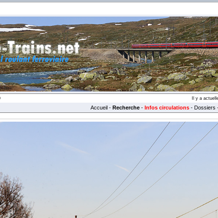
0
Il y a actue
Accueil
-
Recherche
-
Infos circulations
-
Dossiers