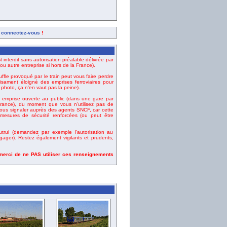
,
connectez-vous
!
t interdit sans autorisation préalable délivrée par
u autre entreprise si hors de la France).
uffle provoqué par le train peut vous faire perdre
fisament éloigné des emprises ferroviaires pour
e photo, ça n'en vaut pas la peine).
emprise ouverte au public (dans une gare par
ance), du moment que vous n'utilisez pas de
vous signaler auprès des agents SNCF, car cette
esures de sécurité renforcées (ou peut être
rui (demandez par exemple l'autorisation au
gager). Restez également vigilants et prudents,
 merci de ne PAS utiliser ces renseignements