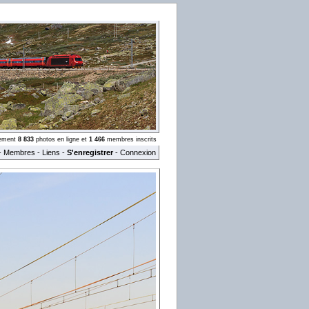
llement
8 833
photos en ligne et
1 466
membres inscrits
-
Membres
-
Liens
-
S'enregistrer
-
Connexion