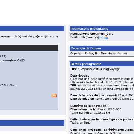
Informations photographe
Pseudonyme et/ou nom réel :
cernant le(s) train(s) pr�sent(s) sur la
Boubou26 (Jérémy)
Copyright de l'auteur
Copyright Jérémy B. - Tous droits réservés
h27)
du param�tre GMT).
Détails photographie
Titre :
Crépuscule d'un long voyage
Description :
C'est par une belle lumière vespérale que 
Elle assure la traction du TER 872725 Toulo
nçais (SNCF)
TER, représentatif de ses dernières heures de 
pour la BB 9322 après un long voyage de 44 ans
Date de la prise de vue :
samedi 13 avril 201
Date de mise en ligne :
vendredi 05 juillet 2
Num�ro de la photo :
5577
Dimensions de la photo :
1200x800
Taille du fichier :
525.51 Ko
Cette photo appartient aux types de photo s
Trains en ligne
Cette photo pr�sente les �l�ments visuels
Conditions météo - Crépuscule/Aube