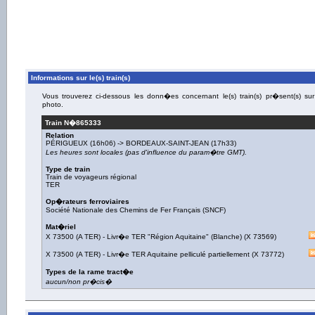
Informations sur le(s) train(s)
Vous trouverez ci-dessous les donn�es concernant le(s) train(s) pr�sent(s) sur
photo.
Train N�
865333
Relation
PÉRIGUEUX
(16h06) ->
BORDEAUX-SAINT-JEAN
(17h33)
Les heures sont locales (pas d'influence du param�tre GMT).
Type de train
Train de voyageurs régional
TER
Op�rateurs ferroviaires
Société Nationale des Chemins de Fer Français (SNCF)
Mat�riel
X 73500 (A TER)
-
Livr�e TER "Région Aquitaine" (Blanche)
(
X 73569
)
X 73500 (A TER)
-
Livr�e TER Aquitaine pelliculé partiellement
(
X 73772
)
Types de la rame tract�e
aucun/non pr�cis�