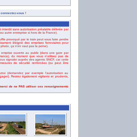
,
connectez-vous
!
t interdit sans autorisation préalable délivrée par
u autre entreprise si hors de la France).
uffle provoqué par le train peut vous faire perdre
fisament éloigné des emprises ferroviaires pour
e photo, ça n'en vaut pas la peine).
emprise ouverte au public (dans une gare par
ance), du moment que vous n'utilisez pas de
vous signaler auprès des agents SNCF, car cette
esures de sécurité renforcées (ou peut être
rui (demandez par exemple l'autorisation au
gager). Restez également vigilants et prudents,
 merci de ne PAS utiliser ces renseignements