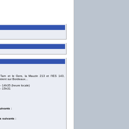
Tarn et le Gers, la Mauzin 213 et l'IES 143,
rent sur Bordeaux...
- 14h35 (heure locale)
- 15h31
uivants :
 suivants :