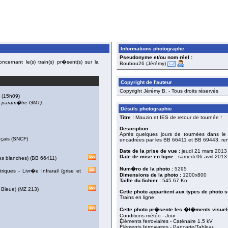
Informations photographe
Pseudonyme et/ou nom réel :
cernant le(s) train(s) pr�sent(s) sur la
Boubou26 (Jérémy)
Copyright de l'auteur
Copyright Jérémy B. - Tous droits réservés
(15h09)
du param�tre GMT).
Détails photographie
Titre :
Mauzin et IES de retour de tournée !
Description :
Après quelques jours de tournées dans le 
nçais (SNCF)
encadrées par les BB 66411 et BB 69443, rent
Date de la prise de vue :
jeudi 21 mars 2013
Date de mise en ligne :
samedi 06 avril 2013
es blanches)
(
BB 66411
)
Num�ro de la photo :
5295
triques
-
Livr�e Infrarail (grise et
Dimensions de la photo :
1200x800
Taille du fichier :
545.67 Ko
 Bleue)
(
MZ 213
)
Cette photo appartient aux types de photo s
Trains en ligne
Cette photo pr�sente les �l�ments visuels
Conditions météo - Jour
Éléments ferroviaires - Caténaire 1.5 kV
Éléments ferroviaires - Pancarte/Tableau