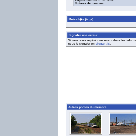
Voitures de mesures
Mots-cl�s (tags)
Signaler une erreur
Si vous avez repéré une erreur dans les inform
nous le signaler en
cliquant ici
.
Autres photos du membre