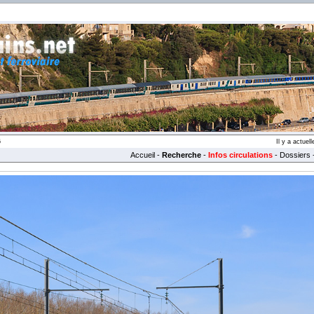
6
Il y a actue
Accueil
-
Recherche
-
Infos circulations
-
Dossiers