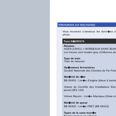
Informations sur le(s) train(s)
Vous trouverez ci-dessous les donn�es con
photo.
Train N�
999376
Relation
AGEN
(13h51) ->
BORDEAUX-SAINT-JEAN
Les heures sont locales (pas d'influence 
Type de train
Train de mesures
Op�rateurs ferroviaires
Société Nationale des Chemins de Fer Fra
Mat�riel de t�te
BB 66400
-
Livr�e d'origine (bleue à band
Voiture de Contrôle des Installations Elec
jaune)
(
IES 143
)
Voiture Mauzin
-
Livr�e Atlantique (Grise et
Mat�riel de queue
BB 69400
-
Livr�e FRET
(
BB 69443
)
Types de la rame tract�e
Engins moteurs en véhicule