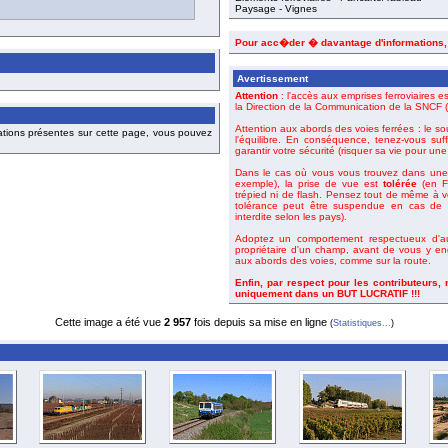
Paysage - Vignes
Pour acc�der � davantage d'informations
Avertissement
Attention
: l'accès aux emprises ferroviaires es
la Direction de la Communication de la SNCF (o
Attention aux abords des voies ferrées : le so
ations présentes sur cette page, vous pouvez
l'équilibre. En conséquence, tenez-vous suf
garantir votre sécurité (risquer sa vie pour un
Dans le cas où vous vous trouvez dans une 
exemple), la prise de vue est
tolérée
(en Fr
trépied ni de flash. Pensez tout de même à 
tolérance peut être suspendue en cas de m
interdite selon les pays).
Adoptez un comportement respectueux d'aut
propriétaire d'un champ, avant de vous y en
aux abords des voies, comme sur la route.
Enfin, par respect pour les contributeurs,
uniquement dans un BUT LUCRATIF !!!
Cette image a été vue
2 957
fois depuis sa mise en ligne
(
Statistiques...
)