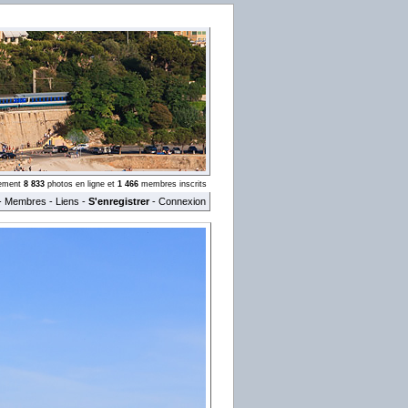
llement
8 833
photos en ligne et
1 466
membres inscrits
-
Membres
-
Liens
-
S'enregistrer
-
Connexion