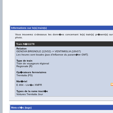
Informations sur le(s) train(s)
Vous trouverez ci-dessous les donn�es concernant le(s) train(s) pr�sent(s) sur
photo.
Train N�
11278
Relation
GENOVA BRIGNOLE
(12h52) ->
VENTIMIGLIA
(16h07)
Les heures sont locales (pas d'influence du param�tre GMT).
Type de train
Train de voyageurs régional
Regionale (R)
Op�rateurs ferroviaires
Trenitalia (FS)
Mat�riel
E 464
-
Livr�e XMPR
Types de la rame tract�e
Voitures Trenitalia Jour
Mots-cl�s (tags)