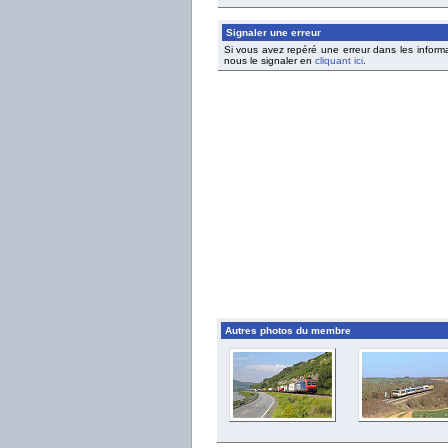
Signaler une erreur
Si vous avez repéré une erreur dans les inform
nous le signaler en
cliquant ici
.
Autres photos du membre