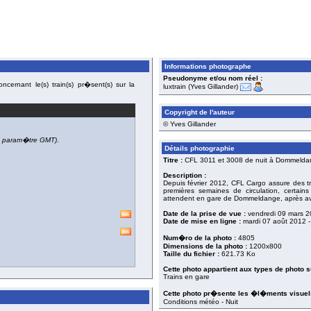
Informations photographe
Pseudonyme et/ou nom réel :
cernant le(s) train(s) pr�sent(s) sur la
luxtrain (Yves Gillander)
Copyright de l'auteur
© Yves Gillander
du param�tre GMT).
Détails photographie
Titre :
CFL 3011 et 3008 de nuit à Dommelda
Description :
Depuis février 2012, CFL Cargo assure des tr
premières semaines de circulation, certai
attendent en gare de Dommeldange, après avo
Date de la prise de vue :
vendredi 09 mars 
Date de mise en ligne :
mardi 07 août 2012
-
Num�ro de la photo :
4805
Dimensions de la photo :
1200x800
Taille du fichier :
621.73 Ko
Cette photo appartient aux types de photo s
Trains en gare
Cette photo pr�sente les �l�ments visuels
Conditions météo - Nuit