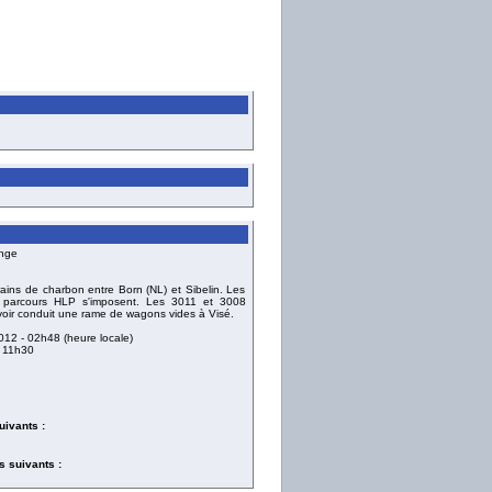
nge
ains de charbon entre Born (NL) et Sibelin. Les
ns parcours HLP s'imposent. Les 3011 et 3008
ir conduit une rame de wagons vides à Visé.
2012
- 02h48 (heure locale)
 11h30
uivants :
 suivants :