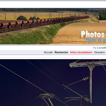
Il y a actue
Accueil
-
Recherche
-
Infos circulations
-
Dossiers