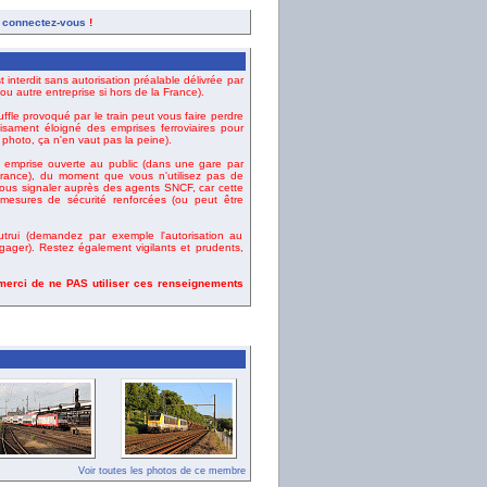
,
connectez-vous
!
t interdit sans autorisation préalable délivrée par
u autre entreprise si hors de la France).
uffle provoqué par le train peut vous faire perdre
fisament éloigné des emprises ferroviaires pour
e photo, ça n'en vaut pas la peine).
emprise ouverte au public (dans une gare par
ance), du moment que vous n'utilisez pas de
vous signaler auprès des agents SNCF, car cette
esures de sécurité renforcées (ou peut être
rui (demandez par exemple l'autorisation au
gager). Restez également vigilants et prudents,
 merci de ne PAS utiliser ces renseignements
Voir toutes les photos de ce membre