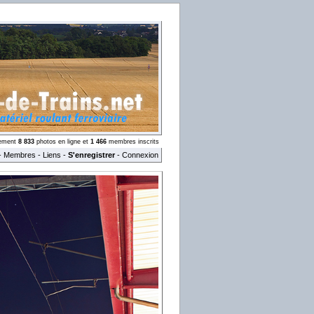
llement
8 833
photos en ligne et
1 466
membres inscrits
-
Membres
-
Liens
-
S'enregistrer
-
Connexion