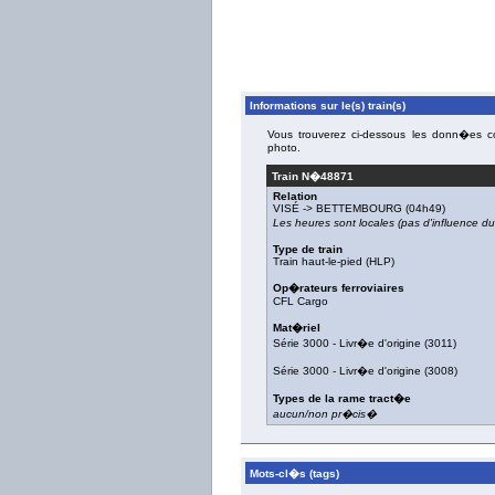
Informations sur le(s) train(s)
Vous trouverez ci-dessous les donn�es con
photo.
Train N�
48871
Relation
VISÉ
->
BETTEMBOURG
(04h49)
Les heures sont locales (pas d'influence 
Type de train
Train haut-le-pied (HLP)
Op�rateurs ferroviaires
CFL Cargo
Mat�riel
Série 3000
-
Livr�e d'origine
(
3011
)
Série 3000
-
Livr�e d'origine
(
3008
)
Types de la rame tract�e
aucun/non pr�cis�
Mots-cl�s (tags)