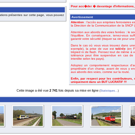
Pour acc�der � davantage d'informations
ations présentes sur cette page, vous pouvez
Avertissement
Attention
: l'accès aux emprises ferroviaires es
la Direction de la Communication de la SNCF (o
Attention aux abords des voies ferrées : le so
l'équilibre. En conséquence, tenez-vous suf
garantir votre sécurité (risquer sa vie pour un
Dans le cas où vous vous trouvez dans une 
exemple), la prise de vue est
tolérée
(en Fr
trépied ni de flash. Pensez tout de même à 
tolérance peut être suspendue en cas de m
interdite selon les pays).
Adoptez un comportement respectueux d'aut
propriétaire d'un champ, avant de vous y en
aux abords des voies, comme sur la route.
Enfin, par respect pour les contributeurs,
uniquement dans un BUT LUCRATIF !!!
Cette image a été vue
2 741
fois depuis sa mise en ligne
(
Statistiques...
)