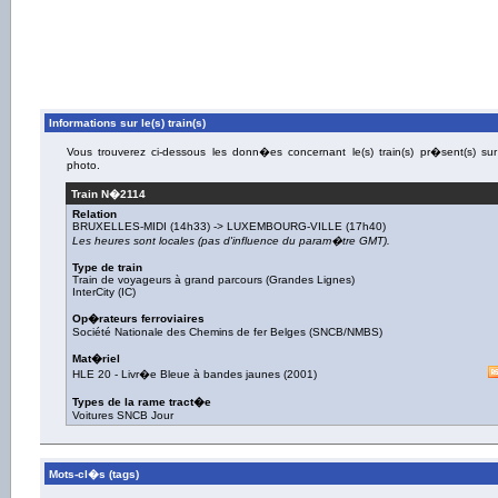
Informations sur le(s) train(s)
Vous trouverez ci-dessous les donn�es concernant le(s) train(s) pr�sent(s) sur
photo.
Train N�
2114
Relation
BRUXELLES-MIDI
(14h33) ->
LUXEMBOURG-VILLE
(17h40)
Les heures sont locales (pas d'influence du param�tre GMT).
Type de train
Train de voyageurs à grand parcours (Grandes Lignes)
InterCity (IC)
Op�rateurs ferroviaires
Société Nationale des Chemins de fer Belges (SNCB/NMBS)
Mat�riel
HLE 20
-
Livr�e Bleue à bandes jaunes
(
2001
)
Types de la rame tract�e
Voitures SNCB Jour
Mots-cl�s (tags)