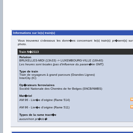
Informations sur le(s) train(s)
Vous trouverez ci-dessous les donn�es concernant le(s) train(s) pr�sent(s) sur
photo.
Train N�
2113
Relation
BRUXELLES-MIDI
(13h33) ->
LUXEMBOURG-VILLE
(16h40)
Les heures sont locales (pas d'influence du param�tre GMT).
Type de train
Train de voyageurs à grand parcours (Grandes Lignes)
InterCity (IC)
Op�rateurs ferroviaires
Société Nationale des Chemins de fer Belges (SNCB/NMBS)
Mat�riel
AM 96
-
Livr�e d'origine
(
Rame 514
)
AM 96
-
Livr�e d'origine
(
Rame 511
)
Types de la rame tract�e
aucun/non pr�cis�