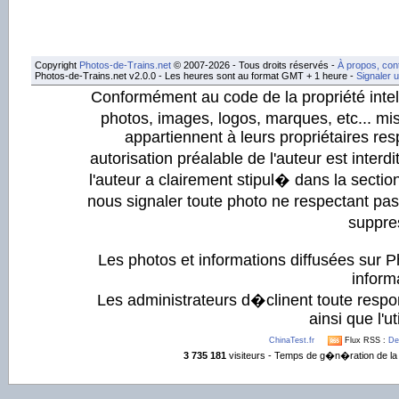
Copyright
Photos-de-Trains.net
© 2007-2026 - Tous droits réservés -
À propos, con
Photos-de-Trains.net v2.0.0 - Les heures sont au format GMT + 1 heure -
Signaler 
Conformément au code de la propriété intell
photos, images, logos, marques, etc... mis
appartiennent à leurs propriétaires resp
autorisation préalable de l'auteur est inter
l'auteur a clairement stipul� dans la section
nous signaler toute photo ne respectant pa
suppre
Les photos et informations diffusées sur P
informa
Les administrateurs d�clinent toute respo
ainsi que l'ut
ChinaTest.fr
Flux RSS :
De
3 735 181
visiteurs - Temps de g�n�ration de la