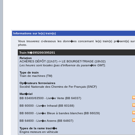
Informations sur le(s) train(s)
Vous trouverez ci-dessous les donn�es concernant le(s) train(s) pr�sent(s) sur
photo.
Train N�
395200/395201
Relation
ACHÈRES DÉPÔT
(11h37) ->
LE BOURGET-TRIAGE
(18h32)
Les heures sont locales (pas d'influence du param�tre GMT).
Type de train
Train de machines (TM)
Op�rateurs ferroviaires
Société Nationale des Chemins de Fer Français (SNCF)
Mat�riel
BB 63400/63500
-
Livr�e Verte
(
BB 64037
)
BB 60000
-
Livr�e Infrarail
(
BB 60168
)
BB 66000
-
Livr�e Bleue à bandes blanches
(
BB 66029
)
BB 64600
-
Livr�e Arzens
(
BB 64607
)
Types de la rame tract�e
Engins moteurs en véhicule