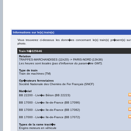
Informations sur le(s) train(s)
Vous trouverez ci-dessous les donn�es concernant le(s) train(s) pr�sent(s) sur
photo.
Train N�
325646
Relation
TRAPPES-MARCHANDISES
(11h20) ->
PARIS-NORD
(13h36)
Les heures sont locales (pas d'influence du param�tre GMT).
Type de train
Train de machines (TM)
Op�rateurs ferroviaires
Société Nationale des Chemins de Fer Français (SNCF)
Mat�riel
BB 22200
-
Livr�e Béton
(
BB 22223
)
BB 17000
-
Livr�e Ile-de-France
(
BB 17096
)
BB 17000
-
Livr�e Ile-de-France
(
BB 17082
)
BB 17000
-
Livr�e Ile-de-France
(
BB 17072
)
Types de la rame tract�e
Engins moteurs en véhicule