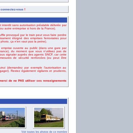
,
connectez-vous
!
t interdit sans autorisation préalable délivrée par
u autre entreprise si hors de la France).
uffle provoqué par le train peut vous faire perdre
fisament éloigné des emprises ferroviaires pour
e photo, ça n'en vaut pas la peine).
emprise ouverte au public (dans une gare par
ance), du moment que vous n'utilisez pas de
vous signaler auprès des agents SNCF, car cette
esures de sécurité renforcées (ou peut être
rui (demandez par exemple l'autorisation au
gager). Restez également vigilants et prudents,
 merci de ne PAS utiliser ces renseignements
Voir toutes les photos de ce membre