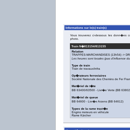
Informations sur le(s) train(s)
Vous trouverez ci-dessous les donn�es con
photo.
Train N�
813154/813155
Relation
TRAPPES-MARCHANDISES
(13h54) ->
DR
Les heures sont locales (pas d'influence 
Type de train
Train de travaux/infra
Op�rateurs ferroviaires
Société Nationale des Chemins de Fer Fra
Mat�riel de t�te
BB 63400/63500
-
Livr�e Verte
(
BB 63802
Mat�riel de queue
BB 64600
-
Livr�e Arzens
(
BB 64612
)
Types de la rame tract�e
Engins moteurs en véhicule
Rame Kärcher