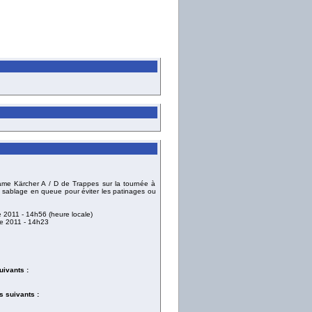
rame Kärcher A / D de Trappes sur la tournée à
 sablage en queue pour éviter les patinages ou
e 2011
- 14h56 (heure locale)
e 2011
- 14h23
uivants :
 suivants :