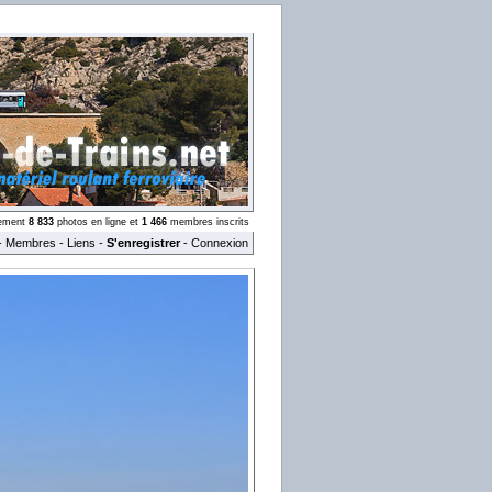
llement
8 833
photos en ligne et
1 466
membres inscrits
-
Membres
-
Liens
-
S'enregistrer
-
Connexion