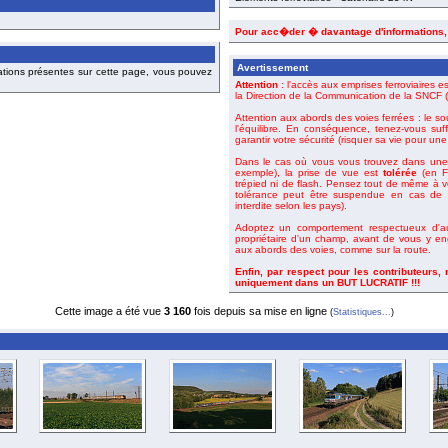
Pour acc�der � davantage d'informations
Avertissement
ations présentes sur cette page, vous pouvez
Attention
: l'accès aux emprises ferroviaires es
la Direction de la Communication de la SNCF (o
Attention aux abords des voies ferrées : le so
l'équilibre. En conséquence, tenez-vous suf
garantir votre sécurité (risquer sa vie pour un
Dans le cas où vous vous trouvez dans une 
exemple), la prise de vue est
tolérée
(en Fr
trépied ni de flash. Pensez tout de même à 
tolérance peut être suspendue en cas de m
interdite selon les pays).
Adoptez un comportement respectueux d'aut
propriétaire d'un champ, avant de vous y en
aux abords des voies, comme sur la route.
Enfin, par respect pour les contributeurs,
uniquement dans un BUT LUCRATIF !!!
Cette image a été vue
3 160
fois depuis sa mise en ligne
(
Statistiques...
)