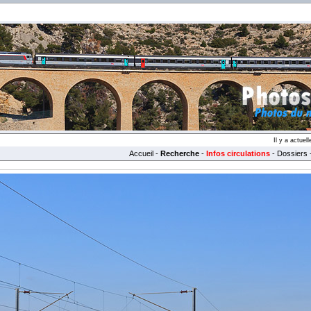
Il y a actue
Accueil
-
Recherche
-
Infos circulations
-
Dossiers