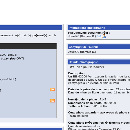
Informations photographe
Pseudonyme et/ou nom réel :
cernant le(s) train(s) pr�sent(s) sur la
Jouef90 (Romain D.)
Copyright de l'auteur
Jouef90 (Romain D.)
EUX
(15h04)
du param�tre GMT).
Détails photographie
Titre :
Vert pour le Kärcher
Description :
Un BB 63500 Vert assure la traction de la 
nçais (SNCF)
destination de Dreux. Un BB 64600 assure le
enrayages à un éventuel train suiveur.
Date de la prise de vue :
vendredi 21 octobr
)
Date de mise en ligne :
vendredi 11 novembr
Num�ro de la photo :
4141
Dimensions de la photo :
900x600
Taille du fichier :
201.06 Ko
Cette photo appartient aux types de photo s
Trains en ligne
Cette photo pr�sente les �l�ments visuels
Conditions météo - Jour
Éléments ferroviaires - Caténaire 25 kV