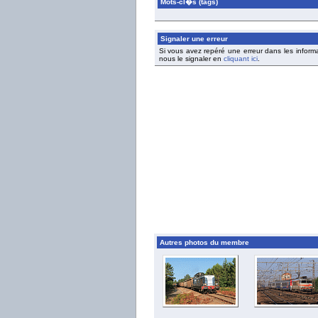
Mots-cl�s (tags)
Signaler une erreur
Si vous avez repéré une erreur dans les inform
nous le signaler en
cliquant ici
.
Autres photos du membre