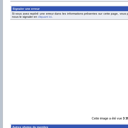
Signaler une erreur
Si vous avez repéré une erreur dans les informations présentes sur cette page, vous
nous le signaler en
cliquant ici
.
Cette image a été vue
3 3
Autres photos du membre