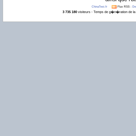
ChinaTest.fr
Flux RSS :
De
3 735 180
visiteurs - Temps de g�n�ration de la