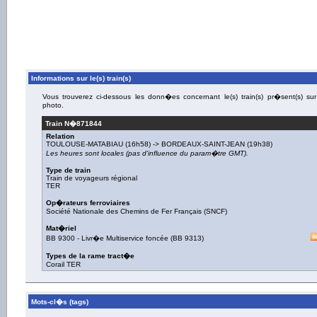
Informations sur le(s) train(s)
Vous trouverez ci-dessous les donn�es concernant le(s) train(s) pr�sent(s) sur
photo.
Train N�
871844
Relation
TOULOUSE-MATABIAU
(16h58) ->
BORDEAUX-SAINT-JEAN
(19h38)
Les heures sont locales (pas d'influence du param�tre GMT).
Type de train
Train de voyageurs régional
TER
Op�rateurs ferroviaires
Société Nationale des Chemins de Fer Français (SNCF)
Mat�riel
BB 9300
-
Livr�e Multiservice foncée
(
BB 9313
)
Types de la rame tract�e
Corail TER
Mots-cl�s (tags)