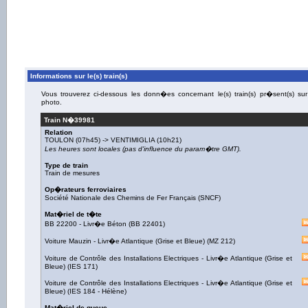
Informations sur le(s) train(s)
Vous trouverez ci-dessous les donn�es concernant le(s) train(s) pr�sent(s) sur
photo.
Train N�
39981
Relation
TOULON
(07h45) ->
VENTIMIGLIA
(10h21)
Les heures sont locales (pas d'influence du param�tre GMT).
Type de train
Train de mesures
Op�rateurs ferroviaires
Société Nationale des Chemins de Fer Français (SNCF)
Mat�riel de t�te
BB 22200
-
Livr�e Béton
(
BB 22401
)
Voiture Mauzin
-
Livr�e Atlantique (Grise et Bleue)
(
MZ 212
)
Voiture de Contrôle des Installations Electriques
-
Livr�e Atlantique (Grise et
Bleue)
(
IES 171
)
Voiture de Contrôle des Installations Electriques
-
Livr�e Atlantique (Grise et
Bleue)
(
IES 184 - Hélène
)
Mat�riel de queue