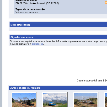
BB 22200
-
Livr�e Infrarail
(
BB 22380
)
Types de la rame tract�e
Voitures de mesures
Mots-cl�s (tags)
Signaler une erreur
Si vous avez repéré une erreur dans les informations présentes sur cette page, vous
nous le signaler en
cliquant ici
.
Cette image a été vue
3 2
Autres photos du membre