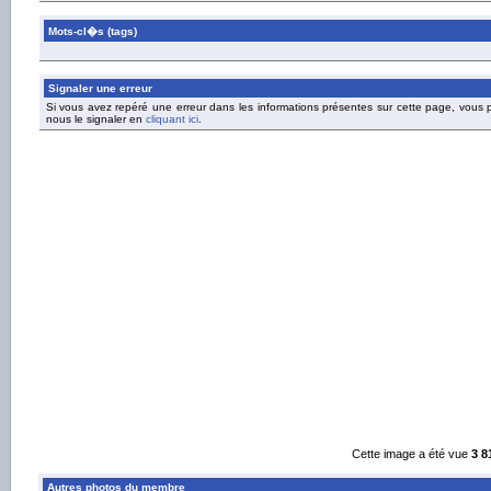
Mots-cl�s (tags)
Signaler une erreur
Si vous avez repéré une erreur dans les informations présentes sur cette page, vous
nous le signaler en
cliquant ici
.
Cette image a été vue
3 8
Autres photos du membre