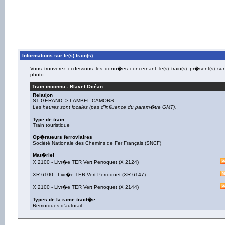
Informations sur le(s) train(s)
Vous trouverez ci-dessous les donn�es concernant le(s) train(s) pr�sent(s) sur
photo.
Train inconnu -
Blavet Océan
Relation
ST GÉRAND
->
LAMBEL-CAMORS
Les heures sont locales (pas d'influence du param�tre GMT).
Type de train
Train touristique
Op�rateurs ferroviaires
Société Nationale des Chemins de Fer Français (SNCF)
Mat�riel
X 2100
-
Livr�e TER Vert Perroquet
(
X 2124
)
XR 6100
-
Livr�e TER Vert Perroquet
(
XR 6147
)
X 2100
-
Livr�e TER Vert Perroquet
(
X 2144
)
Types de la rame tract�e
Remorques d'autorail