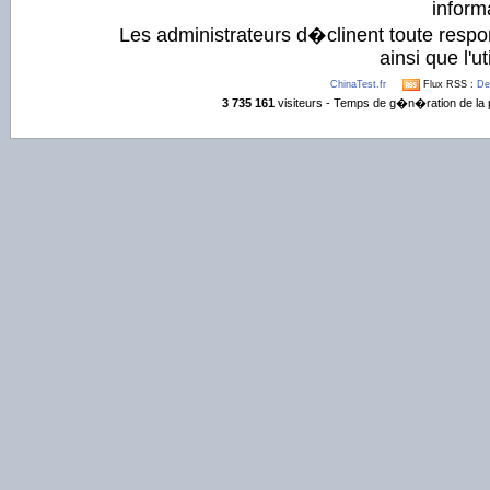
informa
Les administrateurs d�clinent toute respo
ainsi que l'ut
ChinaTest.fr
Flux RSS :
De
3 735 161
visiteurs - Temps de g�n�ration de la 