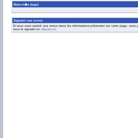
Mots-cl�s (tags)
Signaler une erreur
Si vous avez repéré une erreur dans les informations présentes sur cette page, vous
nous le signaler en
cliquant ici
.