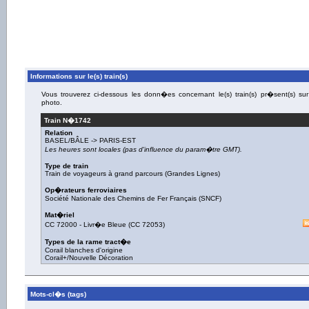
Informations sur le(s) train(s)
Vous trouverez ci-dessous les donn�es concernant le(s) train(s) pr�sent(s) sur
photo.
Train N�
1742
Relation
BASEL/BÂLE
->
PARIS-EST
Les heures sont locales (pas d'influence du param�tre GMT).
Type de train
Train de voyageurs à grand parcours (Grandes Lignes)
Op�rateurs ferroviaires
Société Nationale des Chemins de Fer Français (SNCF)
Mat�riel
CC 72000
-
Livr�e Bleue
(
CC 72053
)
Types de la rame tract�e
Corail blanches d'origine
Corail+/Nouvelle Décoration
Mots-cl�s (tags)