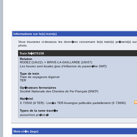
Informations sur le(s) train(s)
Vous trouverez ci-dessous les donn�es concernant le(s) train(s) pr�sent(s) sur
photo.
Train N�
870158
Relation
RODEZ
(14h22) ->
BRIVE-LA-GAILLARDE
(16h57)
Les heures sont locales (pas d'influence du param�tre GMT).
Type de train
Train de voyageurs régional
TER
Op�rateurs ferroviaires
Société Nationale des Chemins de Fer Français (SNCF)
Mat�riel
X 73500 (A TER)
-
Livr�e TER Auvergne pelliculée partiellement
(
X 73690
)
Types de la rame tract�e
aucun/non pr�cis�
Mots-cl�s (tags)