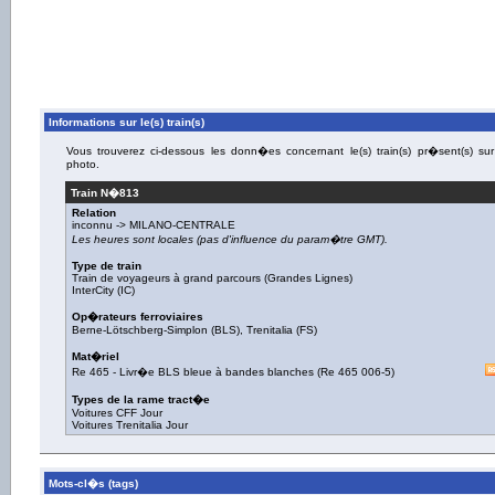
Informations sur le(s) train(s)
Vous trouverez ci-dessous les donn�es concernant le(s) train(s) pr�sent(s) sur
photo.
Train N�
813
Relation
inconnu ->
MILANO-CENTRALE
Les heures sont locales (pas d'influence du param�tre GMT).
Type de train
Train de voyageurs à grand parcours (Grandes Lignes)
InterCity (IC)
Op�rateurs ferroviaires
Berne-Lötschberg-Simplon (BLS)
,
Trenitalia (FS)
Mat�riel
Re 465
-
Livr�e BLS bleue à bandes blanches
(
Re 465 006-5
)
Types de la rame tract�e
Voitures CFF Jour
Voitures Trenitalia Jour
Mots-cl�s (tags)