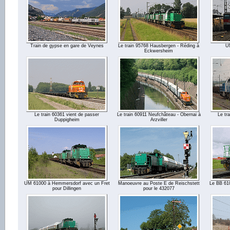
Train de gypse en gare de Veynes
Le train 95768 Hausbergen - Réding à
U
Eckwersheim
Le train 60361 vient de passer
Le train 60911 Neufchâteau - Obernai à
Le tra
Duppigheim
Arzviller
UM 61000 à Hemmersdorf avec un Fret
Manoeuvre au Poste E de Reischstett
Le BB 610
pour Dillingen
pour le 432077