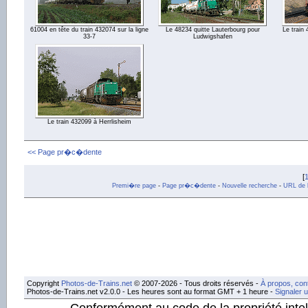
61004 en tête du train 432074 sur la ligne
Le 48234 quitte Lauterbourg pour
Le train
33-7
Ludwigshafen
Le train 432099 à Herrlisheim
<< Page pr�c�dente
[
Premi�re page
-
Page pr�c�dente
-
Nouvelle recherche
-
URL de l
Copyright
Photos-de-Trains.net
© 2007-2026 - Tous droits réservés -
À propos, con
Photos-de-Trains.net v2.0.0 - Les heures sont au format GMT + 1 heure -
Signaler 