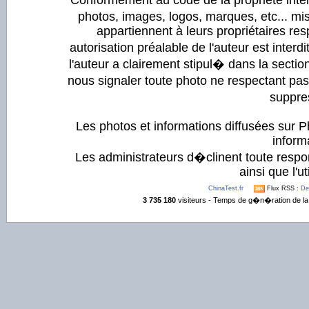
Conformément au code de la propriété intell
photos, images, logos, marques, etc... mis
appartiennent à leurs propriétaires resp
autorisation préalable de l'auteur est inter
l'auteur a clairement stipul� dans la section
nous signaler toute photo ne respectant pa
suppre
Les photos et informations diffusées sur P
informa
Les administrateurs d�clinent toute respo
ainsi que l'ut
ChinaTest.fr
Flux RSS :
De
3 735 180
visiteurs - Temps de g�n�ration de la