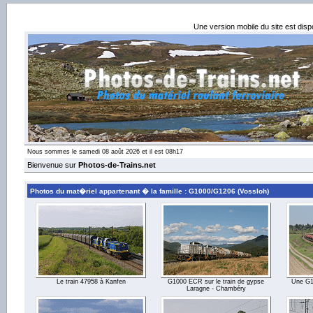
Une version mobile du site est dis
Nous sommes le samedi 08 août 2026 et il est 08h17
Bienvenue sur
Photos-de-Trains.net
Photos du mat�riel appartenant � la famille : G1000/G1206 (Vossloh)
Le train 47958 à Kanfen
G1000 ECR sur le train de gypse
Une G12
Laragne - Chambéry