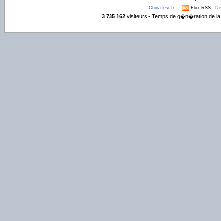
ChinaTest.fr
Flux RSS :
De
3 735 162
visiteurs - Temps de g�n�ration de la