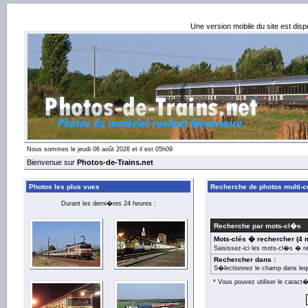
Une version mobile du site est dis
Nous sommes le jeudi 06 août 2026 et il est 05h09
Bienvenue sur
Photos-de-Trains.net
Photos les plus vues
Recherche de photos multi-cr
Durant les derni�res 24 heures :
Recherche par mots-cl�s
Mots-clés � rechercher (4 
Saisissez-ici les mots-cl�s � r
Rechercher dans :
S�lectionnez le champ dans leq
* Vous pouvez utiliser le carac