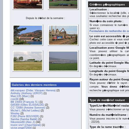
Crit�res g�ographiques
Localisation :
S�lectionnez la localit� (ville
vous souhaitez rechercher des p
Depuis le d�but de la semaine :
Num�ro du coin photo :
Si vous connaissez le num�ro 
saisir ici.
Formulaire de recherche de c
Le coin est accessible � par
Cochez cette case si vous souha
photo est accessible � pied � pa
Localisation avec Google M
Vous pouvez utiliser la c
coordonn�es g�ographiques ain
ce point.
Latitude du point Google Ma
En degr�s d�cimaux.
Longitude du point Google 
En degr�s d�cimaux.
Rayon autour du point Goog
Vous pouvez d�finir le rayon 
Galeries des derniers membres
compte.
Vous devez d�fini
ddcvazquez (Didac Vázquez Herrera)
(2)
recherche g�ographique soit pri
Antholry (Anthony LEROY)
(1)
Marc135 (Marc)
(1)
coxi34
(16)
Type de mat�riel roulant
BB 15003 (François S.)
(1)
Gil5300 (Gilles ELISSALDE)
(2)
Type/Livr�e/Mat�riel roulan
CC 72084 (Antoine Sommer)
(2)
Vous pouvez s�lectionner un ty
Michel L (Michel Ledieu)
(2)
Wesley
(2)
Numéro du mat�riel/rame :
F282 (Pierre BOUVIER)
(1)
Vous pouvez inscrire ici le nu
Samba (Samba Baldé)
(1)
: 22214).
Nikoniste60 (Alex J)
(34)
trusst sncf (chaucheprat)
(1)
Type de la rame tract�e :
victor.engel72004
(1)