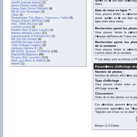
apr�s ou � une date sp�cifique
sam94 (samuel dupont)
(1)
dates.
danira (Daniel Iraola)
(21)
Green Giant (Victor Raffaelli)
(8)
Date de mise en ligne ** :
NE 81 (Urs Renninger)
(3)
Vous pouvez limiter la s�lecti
Julian
(2)
Pluripremiato Trio (Marco, Francesco, Fabio)
(4)
avant, apr�s ou � une date sp�
Florent (Florent BRISOU)
(16)
ligne entre deux dates.
AGC 73500 (Nicolas)
(3)
LorisOrn (Loris)
(2)
Rechercher parmi les photo
Rodolfo Dias (Carlos Loução)
(2)
Vous pouvez limiter la s�lec
Mattias (Mattias Catry)
(21)
mauzemontole (Christophe M.)
(1)
l'�quipe dePhotos-de-Trains.net
DB 103 245 (Achim)
(6)
Rechercher parmi les ph
nf42000 (Nicolas Faure)
(2)
Thiib (Thibault Copleux)
(4)
de la semaine :
Jérômeb (Jérôme B.)
(1)
Vous pouvez limiter la s�lect
BB 25236. (Damien THOMAS)
(126)
comme photo de la semaine.
Baptiste08 (Baptiste)
(89)
Picasso (Éric Lanchès)
(123)
** Les dates sont au format (J
Mark_gva (Marc-A Veillard)
(6)
Alberto
(1)
Param�tres d'affichage des
Nombre de photos :
Nombre de photos affich�es par
Type d'affichage :
Vous pouvez choisir entre un 
affichage avanc�.
Classement :
Ordre de tri des photos sur la pa
Ces r�sultats peuvent �tre inco
corrections apport�es par l'�q
"Signaler une erreur ou un abus" 
Moteur v1.0.0-beta