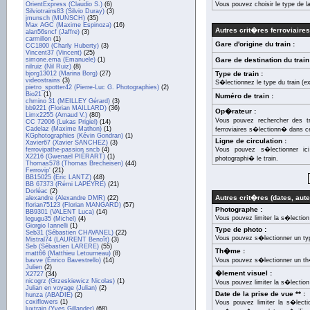
OrientExpress (Claudio S.)
(6)
Vous pouvez choisir le type de l
Silviotrains83 (Silvio Duray)
(3)
jmunsch (MUNSCH)
(35)
Max AGC (Maxime Espinoza)
(16)
Autres crit�res ferroviaires
alan56sncf (Jaffre)
(3)
carmillon
(1)
Gare d'origine du train :
CC1800 (Charly Huberty)
(3)
Vincent37 (Vincent)
(25)
simone.ema (Emanuele)
(1)
Gare de destination du train
nilruiz (Nil Ruiz)
(8)
bjorg13012 (Marina Borg)
(27)
Type de train :
videostrains
(3)
S�lectionnez le type du train (e
pietro_spotter42 (Pierre-Luc G. Photographies)
(2)
Bio21
(1)
Numéro de train :
chmino 31 (MEILLEY Gérard)
(3)
bb9221 (Florian MAILLARD)
(36)
Op�rateur :
Limx2255 (Arnaud V.)
(80)
Vous pouvez rechercher des t
CC 72006 (Lukas Prigiel)
(14)
Cadelaz (Maxime Mathon)
(1)
ferroviaires s�lectionn� dans cet
KGphotographies (Kévin Gondran)
(1)
Ligne de circulation :
Xavier67 (Xavier SANCHEZ)
(3)
ferrovipathe-passion sncb
(4)
Vous pouvez s�lectionner ic
X2216 (Gwenaël PIÉRART)
(1)
photographi� le train.
Thomas578 (Thomas Brecheisen)
(44)
Ferrovip'
(21)
BB15025 (Eric LANTZ)
(48)
BB 67373 (Rémi LAPEYRE)
(21)
Dorléac
(2)
Autres crit�res (dates, auteu
alexandre (Alexandre DMR)
(22)
florian75123 (Florian MANGARD)
(57)
Photographe :
BB9301 (VALENT Luca)
(14)
Vous pouvez limiter la s�lectio
legugu35 (Michel)
(4)
Giorgio Iannelli
(1)
Type de photo :
Seb31 (Sébastien CHAVANEL)
(22)
Vous pouvez s�lectionner un ty
Mistral74 (LAURENT Benoît)
(3)
Seb (Sébastien LARERE)
(55)
Th�me :
matt66 (Matthieu Letourneau)
(8)
bavve (Enrico Bavestrello)
(14)
Vous pouvez s�lectionner un t
Julien
(2)
�lement visuel :
X2727
(34)
nicogrz (Grzeskiewicz Nicolas)
(1)
Vous pouvez limiter la s�lection
Julian en voyage (Julian)
(2)
Date de la prise de vue ** :
hunza (ABADIE)
(2)
coxiflowers
(1)
Vous pouvez limiter la s�lecti
luxtrain (Yves Gillander)
(68)