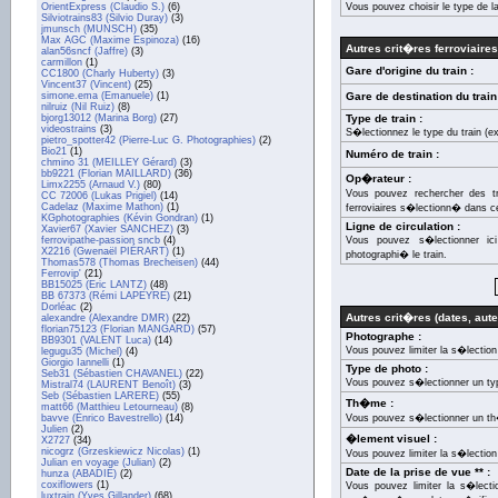
OrientExpress (Claudio S.)
(6)
Vous pouvez choisir le type de l
Silviotrains83 (Silvio Duray)
(3)
jmunsch (MUNSCH)
(35)
Max AGC (Maxime Espinoza)
(16)
Autres crit�res ferroviaires
alan56sncf (Jaffre)
(3)
carmillon
(1)
Gare d'origine du train :
CC1800 (Charly Huberty)
(3)
Vincent37 (Vincent)
(25)
simone.ema (Emanuele)
(1)
Gare de destination du train
nilruiz (Nil Ruiz)
(8)
bjorg13012 (Marina Borg)
(27)
Type de train :
videostrains
(3)
S�lectionnez le type du train (e
pietro_spotter42 (Pierre-Luc G. Photographies)
(2)
Bio21
(1)
Numéro de train :
chmino 31 (MEILLEY Gérard)
(3)
bb9221 (Florian MAILLARD)
(36)
Op�rateur :
Limx2255 (Arnaud V.)
(80)
Vous pouvez rechercher des t
CC 72006 (Lukas Prigiel)
(14)
Cadelaz (Maxime Mathon)
(1)
ferroviaires s�lectionn� dans cet
KGphotographies (Kévin Gondran)
(1)
Ligne de circulation :
Xavier67 (Xavier SANCHEZ)
(3)
ferrovipathe-passion sncb
(4)
Vous pouvez s�lectionner ic
X2216 (Gwenaël PIÉRART)
(1)
photographi� le train.
Thomas578 (Thomas Brecheisen)
(44)
Ferrovip'
(21)
BB15025 (Eric LANTZ)
(48)
BB 67373 (Rémi LAPEYRE)
(21)
Dorléac
(2)
Autres crit�res (dates, auteu
alexandre (Alexandre DMR)
(22)
florian75123 (Florian MANGARD)
(57)
Photographe :
BB9301 (VALENT Luca)
(14)
Vous pouvez limiter la s�lectio
legugu35 (Michel)
(4)
Giorgio Iannelli
(1)
Type de photo :
Seb31 (Sébastien CHAVANEL)
(22)
Vous pouvez s�lectionner un ty
Mistral74 (LAURENT Benoît)
(3)
Seb (Sébastien LARERE)
(55)
Th�me :
matt66 (Matthieu Letourneau)
(8)
bavve (Enrico Bavestrello)
(14)
Vous pouvez s�lectionner un t
Julien
(2)
�lement visuel :
X2727
(34)
nicogrz (Grzeskiewicz Nicolas)
(1)
Vous pouvez limiter la s�lection
Julian en voyage (Julian)
(2)
Date de la prise de vue ** :
hunza (ABADIE)
(2)
coxiflowers
(1)
Vous pouvez limiter la s�lecti
luxtrain (Yves Gillander)
(68)