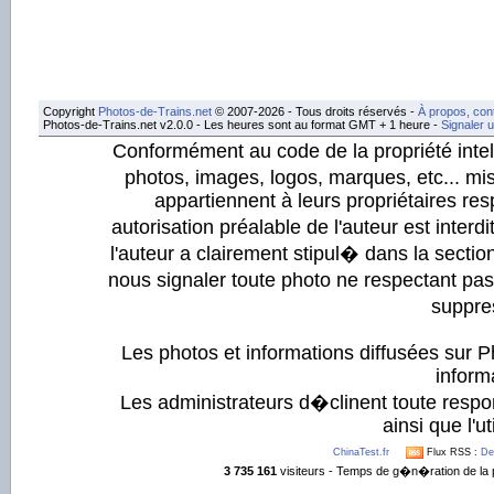
Copyright
Photos-de-Trains.net
© 2007-2026 - Tous droits réservés -
À propos, con
Photos-de-Trains.net v2.0.0 - Les heures sont au format GMT + 1 heure -
Signaler 
Conformément au code de la propriété intell
photos, images, logos, marques, etc... mis
appartiennent à leurs propriétaires resp
autorisation préalable de l'auteur est inter
l'auteur a clairement stipul� dans la section
nous signaler toute photo ne respectant pa
suppre
Les photos et informations diffusées sur P
informa
Les administrateurs d�clinent toute respo
ainsi que l'ut
ChinaTest.fr
Flux RSS :
De
3 735 161
visiteurs - Temps de g�n�ration de la 