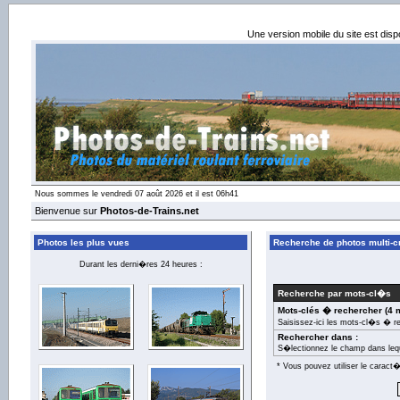
Une version mobile du site est dis
Nous sommes le vendredi 07 août 2026 et il est 06h41
Bienvenue sur
Photos-de-Trains.net
Photos les plus vues
Recherche de photos multi-cr
Durant les derni�res 24 heures :
Recherche par mots-cl�s
Mots-clés � rechercher (4 
Saisissez-ici les mots-cl�s � r
Rechercher dans :
S�lectionnez le champ dans leq
* Vous pouvez utiliser le carac