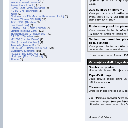
apr�s ou � une date sp�cifique
sam94 (samuel dupont)
(1)
dates.
danira (Daniel Iraola)
(21)
Green Giant (Victor Raffaelli)
(8)
Date de mise en ligne ** :
NE 81 (Urs Renninger)
(3)
Vous pouvez limiter la s�lecti
Julian
(2)
Pluripremiato Trio (Marco, Francesco, Fabio)
(4)
avant, apr�s ou � une date sp�
Florent (Florent BRISOU)
(16)
ligne entre deux dates.
AGC 73500 (Nicolas)
(3)
LorisOrn (Loris)
(2)
Rechercher parmi les photo
Rodolfo Dias (Carlos Loução)
(2)
Vous pouvez limiter la s�lec
Mattias (Mattias Catry)
(21)
mauzemontole (Christophe M.)
(1)
l'�quipe dePhotos-de-Trains.net
DB 103 245 (Achim)
(6)
Rechercher parmi les ph
nf42000 (Nicolas Faure)
(2)
Thiib (Thibault Copleux)
(4)
de la semaine :
Jérômeb (Jérôme B.)
(1)
Vous pouvez limiter la s�lect
BB 25236. (Damien THOMAS)
(126)
comme photo de la semaine.
Baptiste08 (Baptiste)
(89)
Picasso (Éric Lanchès)
(123)
** Les dates sont au format (J
Mark_gva (Marc-A Veillard)
(6)
Alberto
(1)
Param�tres d'affichage des
Nombre de photos :
Nombre de photos affich�es par
Type d'affichage :
Vous pouvez choisir entre un 
affichage avanc�.
Classement :
Ordre de tri des photos sur la pa
Ces r�sultats peuvent �tre inco
corrections apport�es par l'�q
"Signaler une erreur ou un abus" 
Moteur v1.0.0-beta