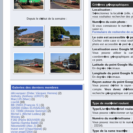
Crit�res g�ographiques
Localisation :
S�lectionnez la localit� (ville
vous souhaitez rechercher des p
Depuis le d�but de la semaine :
Num�ro du coin photo :
Si vous connaissez le num�ro 
saisir ici.
Formulaire de recherche de c
Le coin est accessible � par
Cochez cette case si vous souha
photo est accessible � pied � pa
Localisation avec Google M
Vous pouvez utiliser la c
coordonn�es g�ographiques ain
ce point.
Latitude du point Google Ma
En degr�s d�cimaux.
Longitude du point Google 
En degr�s d�cimaux.
Rayon autour du point Goog
Vous pouvez d�finir le rayon 
Galeries des derniers membres
compte.
Vous devez d�fini
ddcvazquez (Didac Vázquez Herrera)
(2)
recherche g�ographique soit pri
Antholry (Anthony LEROY)
(1)
Marc135 (Marc)
(1)
coxi34
(16)
Type de mat�riel roulant
BB 15003 (François S.)
(1)
Gil5300 (Gilles ELISSALDE)
(2)
Type/Livr�e/Mat�riel roulan
CC 72084 (Antoine Sommer)
(2)
Vous pouvez s�lectionner un ty
Michel L (Michel Ledieu)
(2)
Wesley
(2)
Numéro du mat�riel/rame :
F282 (Pierre BOUVIER)
(1)
Vous pouvez inscrire ici le nu
Samba (Samba Baldé)
(1)
: 22214).
Nikoniste60 (Alex J)
(34)
trusst sncf (chaucheprat)
(1)
Type de la rame tract�e :
victor.engel72004
(1)