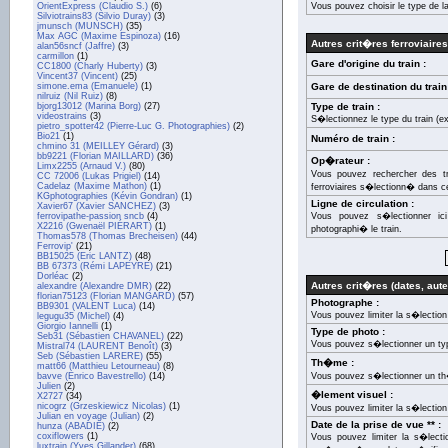
OrientExpress (Claudio S.)
(6)
Vous pouvez choisir le type de l
Silviotrains83 (Silvio Duray)
(3)
jmunsch (MUNSCH)
(35)
Max AGC (Maxime Espinoza)
(16)
Autres crit�res ferroviaires
alan56sncf (Jaffre)
(3)
carmillon
(1)
Gare d'origine du train :
CC1800 (Charly Huberty)
(3)
Vincent37 (Vincent)
(25)
simone.ema (Emanuele)
(1)
Gare de destination du train
nilruiz (Nil Ruiz)
(8)
bjorg13012 (Marina Borg)
(27)
Type de train :
videostrains
(3)
S�lectionnez le type du train (e
pietro_spotter42 (Pierre-Luc G. Photographies)
(2)
Bio21
(1)
Numéro de train :
chmino 31 (MEILLEY Gérard)
(3)
bb9221 (Florian MAILLARD)
(36)
Op�rateur :
Limx2255 (Arnaud V.)
(80)
Vous pouvez rechercher des t
CC 72006 (Lukas Prigiel)
(14)
Cadelaz (Maxime Mathon)
(1)
ferroviaires s�lectionn� dans cet
KGphotographies (Kévin Gondran)
(1)
Ligne de circulation :
Xavier67 (Xavier SANCHEZ)
(3)
ferrovipathe-passion sncb
(4)
Vous pouvez s�lectionner ic
X2216 (Gwenaël PIÉRART)
(1)
photographi� le train.
Thomas578 (Thomas Brecheisen)
(44)
Ferrovip'
(21)
BB15025 (Eric LANTZ)
(48)
BB 67373 (Rémi LAPEYRE)
(21)
Dorléac
(2)
Autres crit�res (dates, auteu
alexandre (Alexandre DMR)
(22)
florian75123 (Florian MANGARD)
(57)
Photographe :
BB9301 (VALENT Luca)
(14)
Vous pouvez limiter la s�lectio
legugu35 (Michel)
(4)
Giorgio Iannelli
(1)
Type de photo :
Seb31 (Sébastien CHAVANEL)
(22)
Vous pouvez s�lectionner un ty
Mistral74 (LAURENT Benoît)
(3)
Seb (Sébastien LARERE)
(55)
Th�me :
matt66 (Matthieu Letourneau)
(8)
bavve (Enrico Bavestrello)
(14)
Vous pouvez s�lectionner un t
Julien
(2)
�lement visuel :
X2727
(34)
nicogrz (Grzeskiewicz Nicolas)
(1)
Vous pouvez limiter la s�lection
Julian en voyage (Julian)
(2)
Date de la prise de vue ** :
hunza (ABADIE)
(2)
coxiflowers
(1)
Vous pouvez limiter la s�lecti
luxtrain (Yves Gillander)
(68)