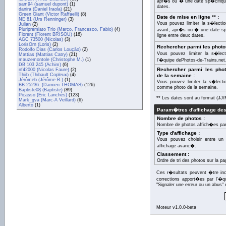
apr�s ou � une date sp�cifique
sam94 (samuel dupont)
(1)
dates.
danira (Daniel Iraola)
(21)
Green Giant (Victor Raffaelli)
(8)
Date de mise en ligne ** :
NE 81 (Urs Renninger)
(3)
Vous pouvez limiter la s�lecti
Julian
(2)
Pluripremiato Trio (Marco, Francesco, Fabio)
(4)
avant, apr�s ou � une date sp�
Florent (Florent BRISOU)
(16)
ligne entre deux dates.
AGC 73500 (Nicolas)
(3)
LorisOrn (Loris)
(2)
Rechercher parmi les photo
Rodolfo Dias (Carlos Loução)
(2)
Vous pouvez limiter la s�lec
Mattias (Mattias Catry)
(21)
mauzemontole (Christophe M.)
(1)
l'�quipe dePhotos-de-Trains.net
DB 103 245 (Achim)
(6)
Rechercher parmi les ph
nf42000 (Nicolas Faure)
(2)
Thiib (Thibault Copleux)
(4)
de la semaine :
Jérômeb (Jérôme B.)
(1)
Vous pouvez limiter la s�lect
BB 25236. (Damien THOMAS)
(126)
comme photo de la semaine.
Baptiste08 (Baptiste)
(89)
Picasso (Éric Lanchès)
(123)
** Les dates sont au format (J
Mark_gva (Marc-A Veillard)
(6)
Alberto
(1)
Param�tres d'affichage des
Nombre de photos :
Nombre de photos affich�es par
Type d'affichage :
Vous pouvez choisir entre un 
affichage avanc�.
Classement :
Ordre de tri des photos sur la pa
Ces r�sultats peuvent �tre inco
corrections apport�es par l'�q
"Signaler une erreur ou un abus" 
Moteur v1.0.0-beta