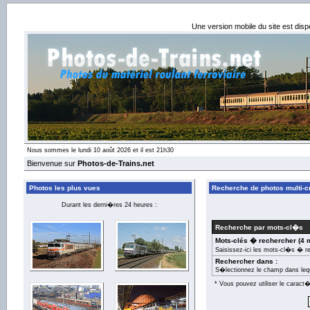
Une version mobile du site est dis
Nous sommes le lundi 10 août 2026 et il est 21h30
Bienvenue sur
Photos-de-Trains.net
Photos les plus vues
Recherche de photos multi-cr
Durant les derni�res 24 heures :
Recherche par mots-cl�s
Mots-clés � rechercher (4 
Saisissez-ici les mots-cl�s � r
Rechercher dans :
S�lectionnez le champ dans leq
* Vous pouvez utiliser le carac