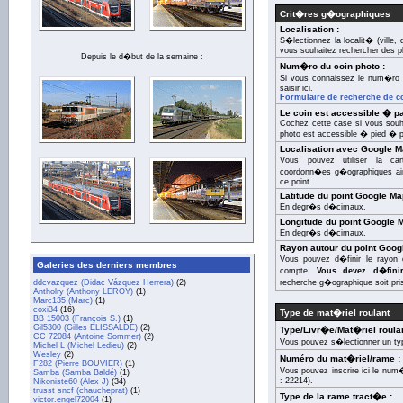
Crit�res g�ographiques
Localisation :
S�lectionnez la localit� (ville
vous souhaitez rechercher des p
Depuis le d�but de la semaine :
Num�ro du coin photo :
Si vous connaissez le num�ro 
saisir ici.
Formulaire de recherche de c
Le coin est accessible � par
Cochez cette case si vous souha
photo est accessible � pied � pa
Localisation avec Google M
Vous pouvez utiliser la c
coordonn�es g�ographiques ain
ce point.
Latitude du point Google Ma
En degr�s d�cimaux.
Longitude du point Google 
En degr�s d�cimaux.
Rayon autour du point Goog
Vous pouvez d�finir le rayon 
Galeries des derniers membres
compte.
Vous devez d�fini
ddcvazquez (Didac Vázquez Herrera)
(2)
recherche g�ographique soit pri
Antholry (Anthony LEROY)
(1)
Marc135 (Marc)
(1)
coxi34
(16)
Type de mat�riel roulant
BB 15003 (François S.)
(1)
Gil5300 (Gilles ELISSALDE)
(2)
Type/Livr�e/Mat�riel roulan
CC 72084 (Antoine Sommer)
(2)
Vous pouvez s�lectionner un ty
Michel L (Michel Ledieu)
(2)
Wesley
(2)
Numéro du mat�riel/rame :
F282 (Pierre BOUVIER)
(1)
Vous pouvez inscrire ici le nu
Samba (Samba Baldé)
(1)
: 22214).
Nikoniste60 (Alex J)
(34)
trusst sncf (chaucheprat)
(1)
Type de la rame tract�e :
victor.engel72004
(1)