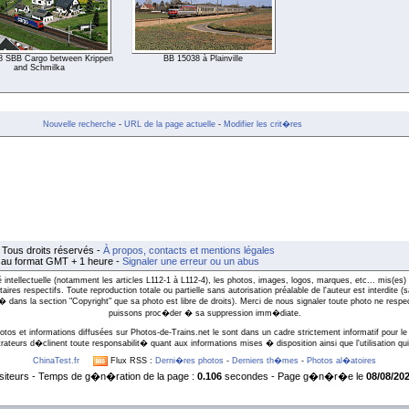
8 SBB Cargo between Krippen
BB 15038 à Plainville
and Schmilka
Nouvelle recherche
-
URL de la page actuelle
-
Modifier les crit�res
Tous droits réservés -
À propos, contacts et mentions légales
t au format GMT + 1 heure -
Signaler une erreur ou un abus
intellectuelle (notamment les articles L112-1 à L112-4), les photos, images, logos, marques, etc... mis(es) 
taires respectifs. Toute reproduction totale ou partielle sans autorisation préalable de l'auteur est interdite
l� dans la section "Copyright" que sa photo est libre de droits). Merci de nous signaler toute photo ne respe
puissons proc�der � sa suppression imm�diate.
otos et informations diffusées sur Photos-de-Trains.net le sont dans un cadre strictement informatif pour le 
rateurs d�clinent toute responsabilit� quant aux informations mises � disposition ainsi que l'utilisation qui 
ChinaTest.fr
Flux RSS :
Derni�res photos
-
Derniers th�mes
-
Photos al�atoires
siteurs - Temps de g�n�ration de la page :
0.106
secondes - Page g�n�r�e le
08/08/202