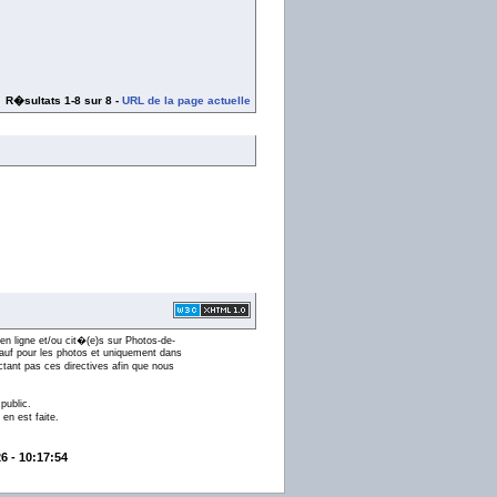
R�sultats 1-8 sur 8 -
URL de la page actuelle
en ligne et/ou cit�(e)s sur Photos-de-
 (sauf pour les photos et uniquement dans
ctant pas ces directives afin que nous
public.
en est faite.
6 - 10:17:54