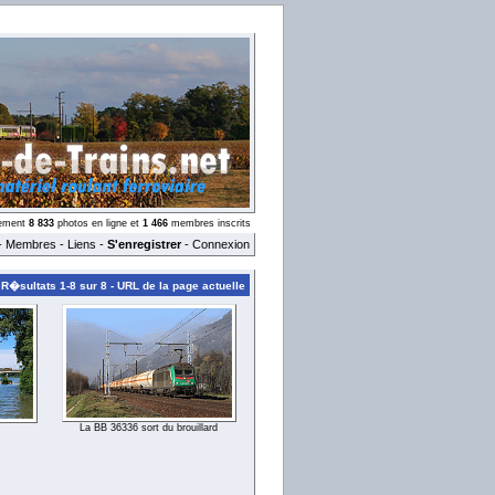
llement
8 833
photos en ligne et
1 466
membres inscrits
-
Membres
-
Liens
-
S'enregistrer
-
Connexion
R�sultats 1-8 sur 8 -
URL de la page actuelle
La BB 36336 sort du brouillard