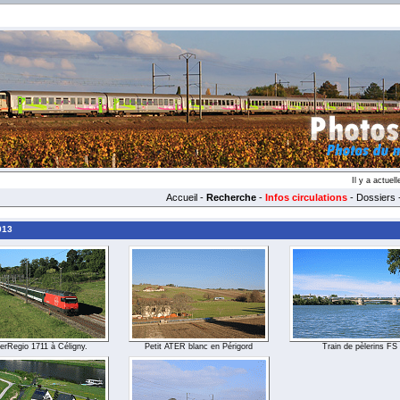
Il y a actue
Accueil
-
Recherche
-
Infos circulations
-
Dossiers
013
terRegio 1711 à Céligny.
Petit ATER blanc en Périgord
Train de pèlerins FS