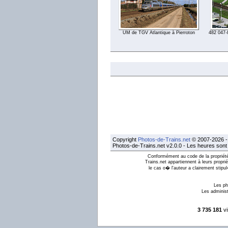
UM de TGV Atlantique à Pierroton
482 047-
Copyright
Photos-de-Trains.net
© 2007-2026 - 
Photos-de-Trains.net v2.0.0 - Les heures son
Conformément au code de la propriété 
Trains.net appartiennent à leurs proprié
le cas o� l'auteur a clairement stipu
Les ph
Les administ
3 735 181
vi