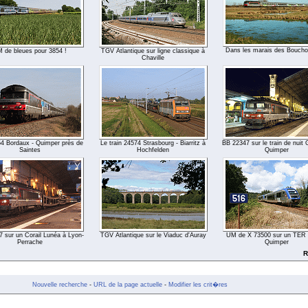
Dans les marais des Bouchol
 de bleues pour 3854 !
TGV Atlantique sur ligne classique à
Chaville
4 Bordaux - Quimper près de
Le train 24574 Strasbourg - Biarritz à
BB 22347 sur le train de nuit
Saintes
Hochfelden
Quimper
 sur un Corail Lunéa à Lyon-
TGV Atlantique sur le Viaduc d'Auray
UM de X 73500 sur un TER 
Perrache
Quimper
R
Nouvelle recherche
-
URL de la page actuelle
-
Modifier les crit�res