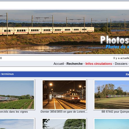
46
Il y a actue
Accueil
-
Recherche
-
Infos circulations
-
Dossiers
e terminus
R�
tercités dans les vignes
Dernier 3854/3855 en gare de Lorient...
BB 67442 pour Quimpe